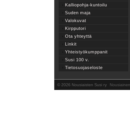
Kalliopohja-kuntoilu
Suden maja
Valokuvat
Kirpputori
Ota yhteyttä
Linkit
Yhteistyökumppanit
Susi 100 v.
Tietosuojaseloste
©
2026 Nousiaisten Susi ry
Nousiaine