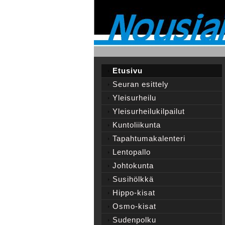
Etusivu
Seuran esittely
Yleisurheilu
Yleisurheilukilpailut
Kuntoliikunta
Tapahtumakalenteri
Lentopallo
Johtokunta
Susihölkkä
Hippo-kisat
Osmo-kisat
Sudenpolku