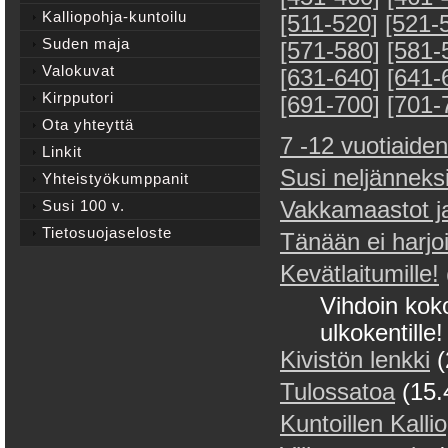
Kalliopohja-kuntoilu
[511-520]
[521-
Suden maja
[571-580]
[581-
Valokuvat
[631-640]
[641-
Kirpputori
[691-700]
[701-
Ota yhteyttä
7 -12 vuotiaiden
Linkit
Susi neljänneks
Yhteistyökumppanit
Susi 100 v.
Vakkamaastot j
Tietosuojaseloste
Tänään ei harjoi
Kevätlaitumille!
Vihdoin koko
ulkokentille!
Kivistön lenkki
(
Tulossatoa
(15.
Kuntoillen Kallio