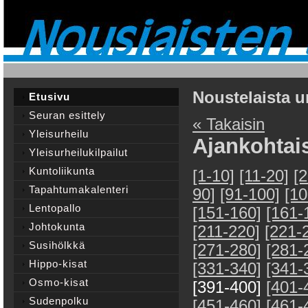
Noustelaista u
Etusivu
Seuran esittely
« Takaisin
Yleisurheilu
Ajankohtai
Yleisurheilukilpailut
Kuntoliikunta
[1-10]
[11-20]
[
Tapahtumakalenteri
90]
[91-100]
[10
Lentopallo
[151-160]
[161-
Johtokunta
[211-220]
[221-
Susihölkkä
[271-280]
[281-
Hippo-kisat
[331-340]
[341-
Osmo-kisat
[391-400]
[401-
Sudenpolku
[451-460]
[461-