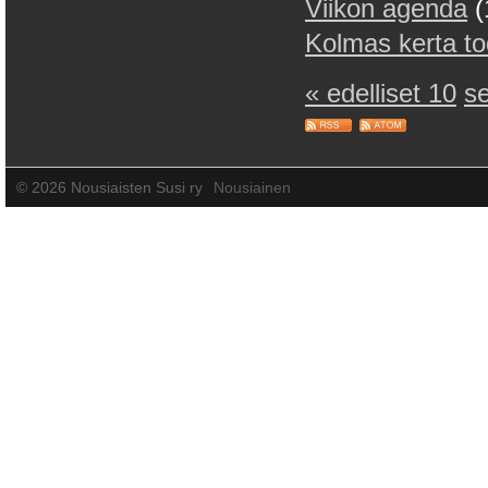
Viikon agenda
(
Kolmas kerta t
« edelliset 10
s
©
2026 Nousiaisten Susi ry
Nousiainen