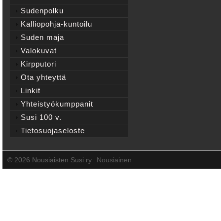
Sudenpolku
Kalliopohja-kuntoilu
Suden maja
Valokuvat
Kirpputori
Ota yhteyttä
Linkit
Yhteistyökumppanit
Susi 100 v.
Tietosuojaseloste
©
2026 Nousiaisten Susi ry
Nousiainen