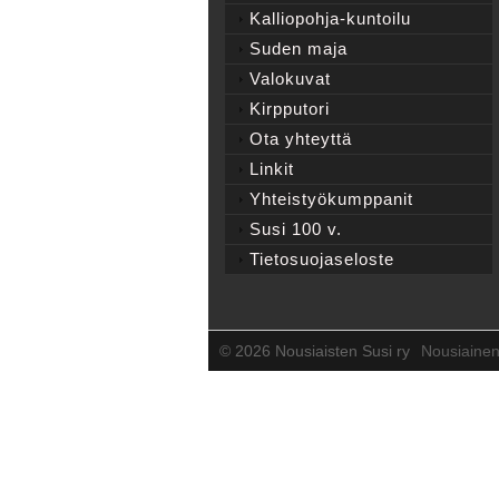
Kalliopohja-kuntoilu
Suden maja
Valokuvat
Kirpputori
Ota yhteyttä
Linkit
Yhteistyökumppanit
Susi 100 v.
Tietosuojaseloste
©
2026 Nousiaisten Susi ry
Nousiaine