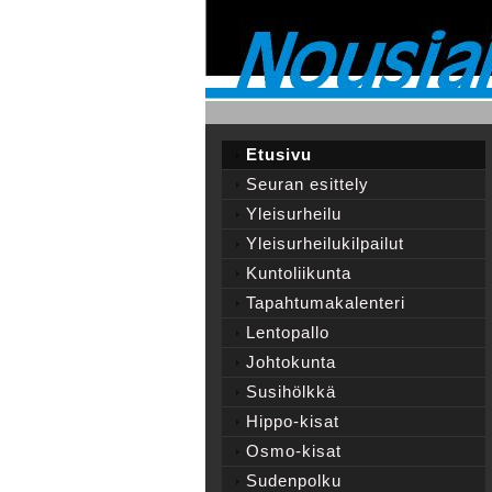
Etusivu
Seuran esittely
Yleisurheilu
Yleisurheilukilpailut
Kuntoliikunta
Tapahtumakalenteri
Lentopallo
Johtokunta
Susihölkkä
Hippo-kisat
Osmo-kisat
Sudenpolku