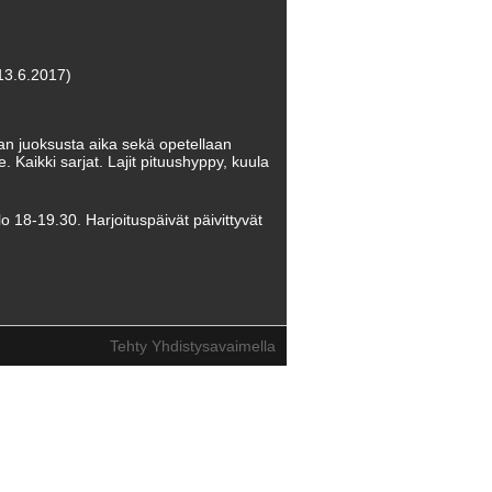
13.6.2017)
taan juoksusta aika sekä opetellaan
le. Kaikki sarjat. Lajit pituushyppy, kuula
lo 18-19.30. Harjoituspäivät päivittyvät
Tehty Yhdistysavaimella