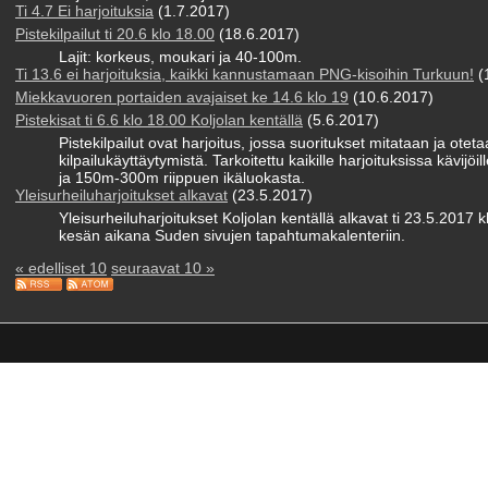
Ti 4.7 Ei harjoituksia
(1.7.2017)
Pistekilpailut ti 20.6 klo 18.00
(18.6.2017)
Lajit: korkeus, moukari ja 40-100m.
Ti 13.6 ei harjoituksia, kaikki kannustamaan PNG-kisoihin Turkuun!
(
Miekkavuoren portaiden avajaiset ke 14.6 klo 19
(10.6.2017)
Pistekisat ti 6.6 klo 18.00 Koljolan kentällä
(5.6.2017)
Pistekilpailut ovat harjoitus, jossa suoritukset mitataan ja ote
kilpailukäyttäytymistä. Tarkoitettu kaikille harjoituksissa kävijöil
ja 150m-300m riippuen ikäluokasta.
Yleisurheiluharjoitukset alkavat
(23.5.2017)
Yleisurheiluharjoitukset Koljolan kentällä alkavat ti 23.5.2017 k
kesän aikana Suden sivujen tapahtumakalenteriin.
« edelliset 10
seuraavat 10 »
n