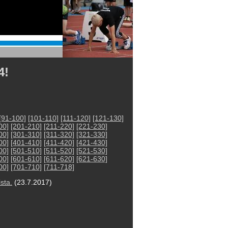
4!
[91-100]
[101-110]
[111-120]
[121-130]
00]
[201-210]
[211-220]
[221-230]
00]
[301-310]
[311-320]
[321-330]
00]
[401-410]
[411-420]
[421-430]
00]
[501-510]
[511-520]
[521-530]
00]
[601-610]
[611-620]
[621-630]
00]
[701-710]
[711-718]
sta.
(23.7.2017)