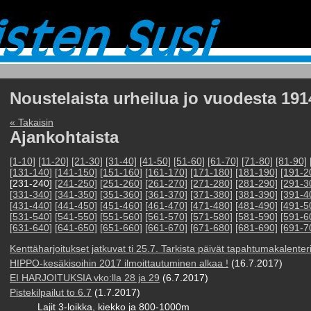
Noustelaista urheilua jo vuodesta 191
« Takaisin
Ajankohtaista
[1-10]
[11-20]
[21-30]
[31-40]
[41-50]
[51-60]
[61-70]
[71-80]
[81-90]
[131-140]
[141-150]
[151-160]
[161-170]
[171-180]
[181-190]
[191-2
[231-240]
[241-250]
[251-260]
[261-270]
[271-280]
[281-290]
[291-3
[331-340]
[341-350]
[351-360]
[361-370]
[371-380]
[381-390]
[391-4
[431-440]
[441-450]
[451-460]
[461-470]
[471-480]
[481-490]
[491-5
[531-540]
[541-550]
[551-560]
[561-570]
[571-580]
[581-590]
[591-6
[631-640]
[641-650]
[651-660]
[661-670]
[671-680]
[681-690]
[691-7
Kenttäharjoitukset jatkuvat ti 25.7. Tarkista päivät tapahtumakalenteri
HIPPO-kesäkisoihin 2017 ilmoittautuminen alkaa !
(16.7.2017)
EI HARJOITUKSIA vko:lla 28 ja 29
(6.7.2017)
Pistekilpailut to 6.7
(1.7.2017)
Lajit 3-loikka, kiekko ja 800-1000m