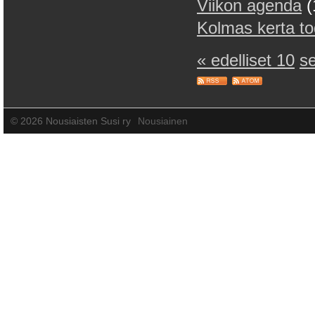
Viikon agenda
(
Kolmas kerta t
« edelliset 10
s
©
2026 Nousiaisten Susi ry
Nousiainen