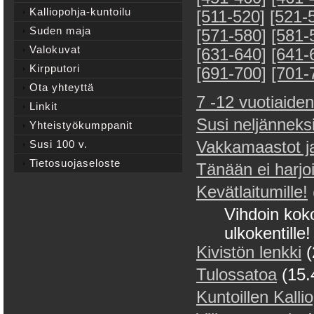
Kalliopohja-kuntoilu
[511-520]
[521-
Suden maja
[571-580]
[581-
Valokuvat
[631-640]
[641-
Kirpputori
[691-700]
[701-
Ota yhteyttä
7 -12 vuotiaiden
Linkit
Susi neljänneks
Yhteistyökumppanit
Susi 100 v.
Vakkamaastot j
Tietosuojaseloste
Tänään ei harjoi
Kevätlaitumille!
Vihdoin koko
ulkokentille!
Kivistön lenkki
(
Tulossatoa
(15.
Kuntoillen Kallio