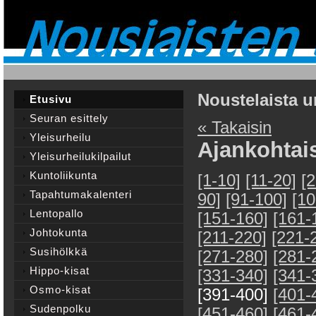
Noustelaista u
Etusivu
Seuran esittely
« Takaisin
Yleisurheilu
Ajankohtai
Yleisurheilukilpailut
Kuntoliikunta
[1-10]
[11-20]
[
Tapahtumakalenteri
90]
[91-100]
[10
Lentopallo
[151-160]
[161-
Johtokunta
[211-220]
[221-
Susihölkkä
[271-280]
[281-
Hippo-kisat
[331-340]
[341-
Osmo-kisat
[391-400]
[401-
Sudenpolku
[451-460]
[461-