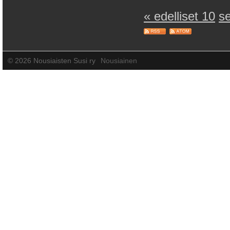
« edelliset 10
s
©
2026 Nousiaisten Susi ry
Nousiainen