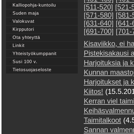
Kalliopohja-kuntoilu
[511-520]
[521-
Suden maja
[571-580]
[581-
Valokuvat
[631-640]
[641-
Kirpputori
[691-700]
[701-
Ota yhteyttä
Kisaviikko, ei ha
Linkit
Pistekisakausi 
Yhteistyökumppanit
Susi 100 v.
Harjoituksia ja k
Tietosuojaseloste
Kunnan maastoj
Harjoitukset ja
Kiitos!
(15.5.20
Kerran viel taim
Keihäsvalmennus
Taimitalkoot
(4.
Sannan valmen