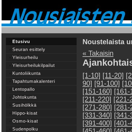
Noustelaista u
Etusivu
Seuran esittely
« Takaisin
Yleisurheilu
Ajankohtai
Yleisurheilukilpailut
Kuntoliikunta
[1-10]
[11-20]
[
Tapahtumakalenteri
90]
[91-100]
[10
Lentopallo
[151-160]
[161-
Johtokunta
[211-220]
[221-
Susihölkkä
[271-280]
[281-
Hippo-kisat
[331-340]
[341-
Osmo-kisat
[391-400]
[401-
Sudenpolku
[451-460]
[461-