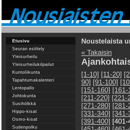
Noustelaista u
Etusivu
Seuran esittely
« Takaisin
Yleisurheilu
Ajankohtai
Yleisurheilukilpailut
Kuntoliikunta
[1-10]
[11-20]
[
Tapahtumakalenteri
90]
[91-100]
[10
Lentopallo
[151-160]
[161-
Johtokunta
[211-220]
[221-
Susihölkkä
[271-280]
[281-
Hippo-kisat
[331-340]
[341-
Osmo-kisat
[391-400]
[401-
Sudenpolku
[451-460]
[461-