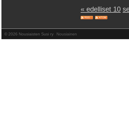
« edelliset 10
s
©
2026 Nousiaisten Susi ry
Nousiainen