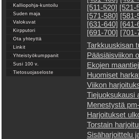
Kalliopohja-kuntoilu
[511-520]
[521-
Suden maja
[571-580]
[581-
Valokuvat
[631-640]
[641-
Kirpputori
[691-700]
[701-
Ota yhteyttä
Tarkkuuskisan t
Linkit
Pääsiäisviikon 
Yhteistyökumppanit
Susi 100 v.
Ekojen maantiej
Tietosuojaseloste
Huomiset harkat
Viikon harjoituk
Tiejuoksukausi 
Menestystä pm-h
Harjoitukset ulko
Torstain harjoit
Sisäharjoittelu 