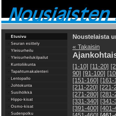
Noustelaista u
Etusivu
Seuran esittely
« Takaisin
Yleisurheilu
Ajankohtai
Yleisurheilukilpailut
Kuntoliikunta
[1-10]
[11-20]
[
Tapahtumakalenteri
90]
[91-100]
[10
Lentopallo
[151-160]
[161-
Johtokunta
[211-220]
[221-
Susihölkkä
[271-280]
[281-
Hippo-kisat
[331-340]
[341-
Osmo-kisat
[391-400]
[401-
Sudenpolku
[451-460]
[461-