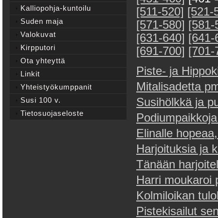
Kalliopohja-kuntoilu
[511-520]
[521-
Suden maja
[571-580]
[581-
Valokuvat
[631-640]
[641-
Kirpputori
[691-700]
[701-
Ota yhteyttä
Piste- ja Hippok
Linkit
Mitalisadetta pm
Yhteistyökumppanit
Susi 100 v.
Susihölkkä ja p
Tietosuojaseloste
Podiumpaikkoja
Elinalle hopeaa,
Harjoituksia ja k
Tänään harjoitel
Harri moukaroi p
Kolmiloikan tulo
Pistekisailut se