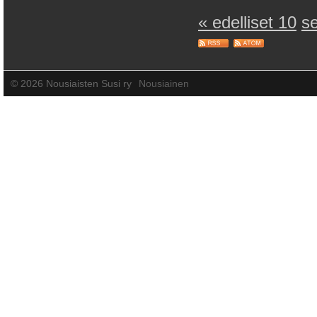
« edelliset 10
s
©
2026 Nousiaisten Susi ry
Nousiainen