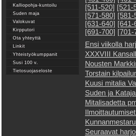
Kalliopohja-kuntoilu
[511-520]
[521-
Suden maja
[571-580]
[581-
Valokuvat
[631-640]
[641-
Kirpputori
[691-700]
[701-
Ota yhteyttä
Ensi viikolla ha
Linkit
XXXVIII Kansall
Yhteistyökumppanit
Susi 100 v.
Nousten Markki
Tietosuojaseloste
Torstain kilpailu
Kuusi mitalia Va
Suden ja Katajan
Mitalisadetta pm
Ilmoittautumiset
Kunnanmestaruus
Seuraavat harjoi