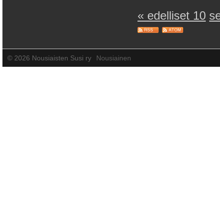
« edelliset 10
s
©
2026 Nousiaisten Susi ry
Nousiainen