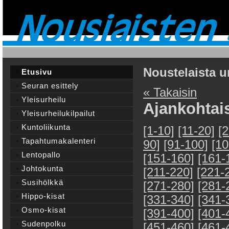
Noustelaista u
Etusivu
Seuran esittely
« Takaisin
Yleisurheilu
Ajankohtai
Yleisurheilukilpailut
Kuntoliikunta
[1-10]
[11-20]
[
Tapahtumakalenteri
90]
[91-100]
[10
Lentopallo
[151-160]
[161-
Johtokunta
[211-220]
[221-
Susihölkkä
[271-280]
[281-
Hippo-kisat
[331-340]
[341-
Osmo-kisat
[391-400]
[401-
Sudenpolku
[451-460]
[461-