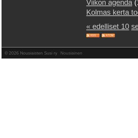
Viikon agenda
(
Kolmas kerta t
« edelliset 10
s
©
2026 Nousiaisten Susi ry
Nousiainen