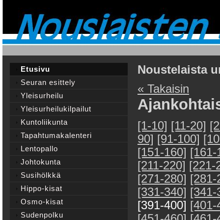
Noustelaista u
Etusivu
Seuran esittely
« Takaisin
Yleisurheilu
Ajankohtai
Yleisurheilukilpailut
Kuntoliikunta
[1-10]
[11-20]
[
Tapahtumakalenteri
90]
[91-100]
[10
Lentopallo
[151-160]
[161-
Johtokunta
[211-220]
[221-
Susihölkkä
[271-280]
[281-
Hippo-kisat
[331-340]
[341-
Osmo-kisat
[391-400]
[401-
Sudenpolku
[451-460]
[461-