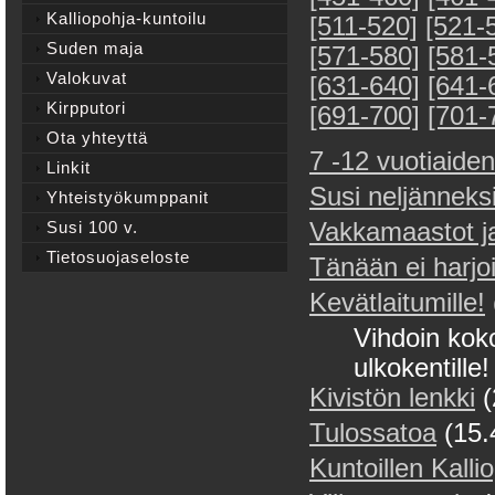
Kalliopohja-kuntoilu
[511-520]
[521-
Suden maja
[571-580]
[581-
Valokuvat
[631-640]
[641-
Kirpputori
[691-700]
[701-
Ota yhteyttä
7 -12 vuotiaiden
Linkit
Susi neljänneks
Yhteistyökumppanit
Susi 100 v.
Vakkamaastot j
Tietosuojaseloste
Tänään ei harjoi
Kevätlaitumille!
Vihdoin koko
ulkokentille!
Kivistön lenkki
(
Tulossatoa
(15.
Kuntoillen Kallio