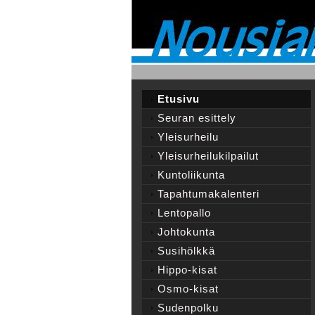
Etusivu
Seuran esittely
Yleisurheilu
Yleisurheilukilpailut
Kuntoliikunta
Tapahtumakalenteri
Lentopallo
Johtokunta
Susihölkkä
Hippo-kisat
Osmo-kisat
Sudenpolku