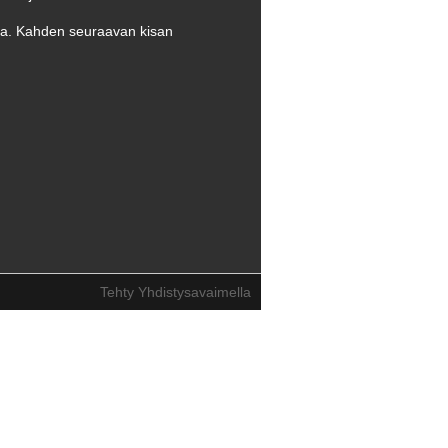
aina. Kahden seuraavan kisan
Tehty Yhdistysavaimella