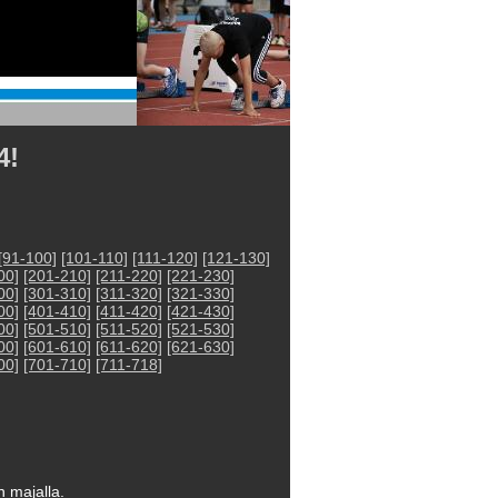
4!
[91-100]
[101-110]
[111-120]
[121-130]
00]
[201-210]
[211-220]
[221-230]
00]
[301-310]
[311-320]
[321-330]
00]
[401-410]
[411-420]
[421-430]
00]
[501-510]
[511-520]
[521-530]
00]
[601-610]
[611-620]
[621-630]
00]
[701-710]
[711-718]
 majalla.