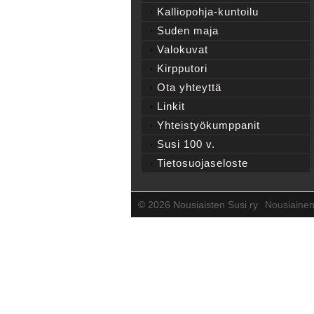
Kalliopohja-kuntoilu
Suden maja
Valokuvat
Kirpputori
Ota yhteyttä
Linkit
Yhteistyökumppanit
Susi 100 v.
Tietosuojaseloste
©
2026 Nousiaisten Susi ry
Nousiaine