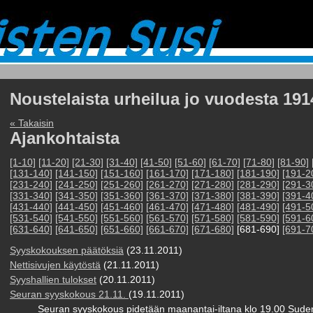
Noustelaista urheilua jo vuodesta 191
« Takaisin
Ajankohtaista
[1-10]
[11-20]
[21-30]
[31-40]
[41-50]
[51-60]
[61-70]
[71-80]
[81-90]
[131-140]
[141-150]
[151-160]
[161-170]
[171-180]
[181-190]
[191-2
[231-240]
[241-250]
[251-260]
[261-270]
[271-280]
[281-290]
[291-3
[331-340]
[341-350]
[351-360]
[361-370]
[371-380]
[381-390]
[391-4
[431-440]
[441-450]
[451-460]
[461-470]
[471-480]
[481-490]
[491-5
[531-540]
[541-550]
[551-560]
[561-570]
[571-580]
[581-590]
[591-6
[631-640]
[641-650]
[651-660]
[661-670]
[671-680]
[681-690]
[691-7
Syyskokouksen päätöksiä
(23.11.2011)
Nettisivujen käytöstä
(21.11.2011)
Syyshallien tulokset
(20.11.2011)
Seuran syyskokous 21.11.
(19.11.2011)
Seuran syyskokous pidetään maanantai-iltana klo 19.00 Suden