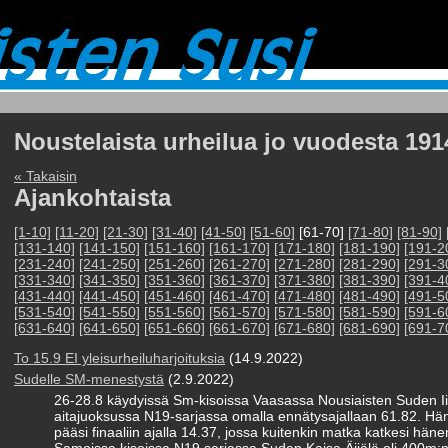
Noustelaista urheilua jo vuodesta 191
« Takaisin
Ajankohtaista
[1-10]
[11-20]
[21-30]
[31-40]
[41-50]
[51-60]
[61-70]
[71-80]
[81-90]
[131-140]
[141-150]
[151-160]
[161-170]
[171-180]
[181-190]
[191-2
[231-240]
[241-250]
[251-260]
[261-270]
[271-280]
[281-290]
[291-3
[331-340]
[341-350]
[351-360]
[361-370]
[371-380]
[381-390]
[391-4
[431-440]
[441-450]
[451-460]
[461-470]
[471-480]
[481-490]
[491-5
[531-540]
[541-550]
[551-560]
[561-570]
[571-580]
[581-590]
[591-6
[631-640]
[641-650]
[651-660]
[661-670]
[671-680]
[681-690]
[691-7
To 15.9 EI yleisurheiluharjoituksia
(14.9.2022)
Sudelle SM-menestystä
(2.9.2022)
26-28.8 käydyissä Sm-kisoissa Vaasassa Nousiaisten Suden I
aitajuoksussa N19-sarjassa omalla ennätysajallaan 61.82. Hän 
pääsi finaaliin ajalla 14.37, jossa kuitenkin matka katkesi hä