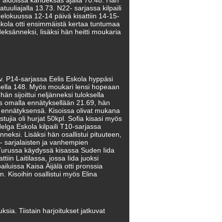
 aidoissa kahdeksas ajalla 70.48. Hän
uuliajalla 13.73. N22- sarjassa kilpaili
elokuussa 12-14 päivä kisattiin 14-15-
Eskola otti ensimmäistä kertaa tuntumaa
yhdeksänneksi, lisäksi hän heitti moukaria
5v. P14-sarjassa Eelis Eskola hyppäsi
sella 148. Myös moukari lensi hopeaan
n sijoittui neljänneksi tuloksella
s omalla ennätyksellään 21.69, hän
i ennätyksensä. Kisoissa olivat mukana
ujia oli hurjat 50kpl. Sofia kisasi myös
elga Eskola kilpaili T10-sarjassa
neksi. Lisäksi hän osallistui pituuteen,
- sarjalaisten ja vanhempien
5 Turussa käydyssä kisassa Suden Iida
tiin Laitilassa, jossa Iida juoksi
iluissa Kaisa Äijälä otti pronssia
. Kisoihin osallistui myös Elina
ksia. Tiistain harjoitukset jatkuvat