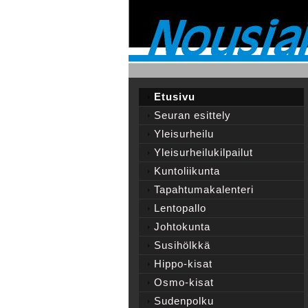
Etusivu
Seuran esittely
Yleisurheilu
Yleisurheilukilpailut
Kuntoliikunta
Tapahtumakalenteri
Lentopallo
Johtokunta
Susihölkkä
Hippo-kisat
Osmo-kisat
Sudenpolku