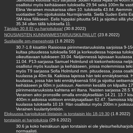
Samoissa kisoissa N19 sarjassa Suden Kaisa Äijälä oli 400m:n
osallistui myös keihääseen tuloksella 29.94 sekä 100m:lle vastat
Elina Verainen moukarissa ollen 10. tuloksella 43.84. Aiemmin 
vuotiaiden Sm-sijoituksista Nurmijärvellä. Siellä Suden Eelis 
SM-kisa fiilikseen. Eelis hyppäsi pituutta 541 ja sijoittui sillä 
35.34 ollen tällä tuloksella 11.
Tänään 30.8 EI yu-harjoituksia!
(30.8.2022)
NOUSIAISTEN KUNNANMESTARUUSKILPAILUT
(23.8.2022)
Susilaisille pm-menestystä
(1.8.2022)
30.7-1.8 kisattiin Raisiossa piirinmestaruuksista sarjoissa 9-1
kultaa pituudessa tuloksella 568 ja korkeudessa hopeaa tulok
oikeuttavaan tulokseen 33.04. Neljännessä lajissaan kuulassa hä
11.04. P13-sarjassa Samuel Holmlund oli kiekonheitossa neljä
osallistui myös kuulaan ja keihääseen, joissa molemmissa tek
myös T9 sarjassa Sofia Holmlund mm. pituudessa, jossa osallist
kuulassa ja 40m:llä. Kaikissa lajeissa hän teki ennätyksensä. H
kuulassa, jossa hän teki ennätyksensä 556 ja sijoittui seitsemän
keihääseen ja 60m:n juoksuun. Aiemmin kesällä on kilpailtu 17
piirinmestaruuksista kahtena eri iltana. Naisten sarjassa 28.
Verainen aitoi pronssille omalla ennätyksellään 14.21. 13.7 kisat
400m:n aidoissa voittoon ennätysajallaan 62.47. Samoissa kilpa
kuulassa tuloksella 10.19. Hän osallistui myös 200m:n juoksuun
Verainen kuulantyöntöön.
Elokuussa harjoitukset tiistaisin ja torstaisin klo 18-19.30
(1.8.2022)
torstaisin ei harjoituksia
(29.6.2022)
30.6 ja koko heinäkuun ajan torstaisin ei ole yleisurheiluharjoitu
normaalisti.