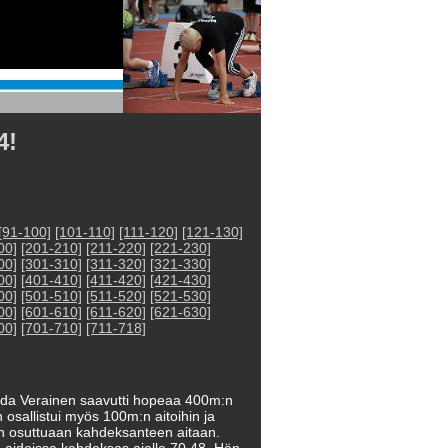
4!
[91-100]
[101-110]
[111-120]
[121-130]
00]
[201-210]
[211-220]
[221-230]
00]
[301-310]
[311-320]
[321-330]
00]
[401-410]
[411-420]
[421-430]
00]
[501-510]
[511-520]
[521-530]
00]
[601-610]
[611-620]
[621-630]
00]
[701-710]
[711-718]
ida Verainen saavutti hopeaa 400m:n
osallistui myös 100m:n aitoihin ja
nen osuttuaan kahdeksanteen aitaan.