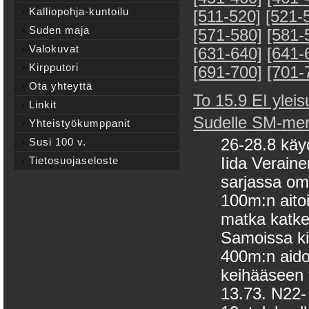
Kalliopohja-kuntoilu
[511-520]
[521-
Suden maja
[571-580]
[581-
Valokuvat
[631-640]
[641-
Kirpputori
[691-700]
[701-
Ota yhteyttä
To 15.9 EI yleis
Linkit
Sudelle SM-men
Yhteistyökumppanit
Susi 100 v.
26-28.8 käy
Tietosuojaseloste
Iida Verain
sarjassa oma
100m:n aitoih
matka katke
Samoissa ki
400m:n aido
keihääseen t
13.73. N22- 