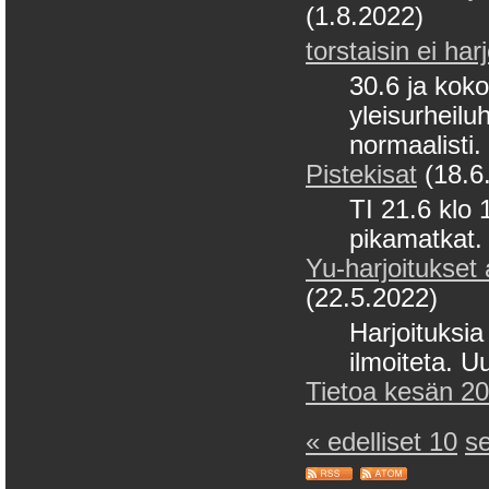
(1.8.2022)
torstaisin ei har
30.6 ja koko
yleisurheiluh
normaalisti.
Pistekisat
(18.6
TI 21.6 klo 
pikamatkat. 
Yu-harjoitukset 
(22.5.2022)
Harjoituksia 
ilmoiteta. U
Tietoa kesän 202
« edelliset 10
s