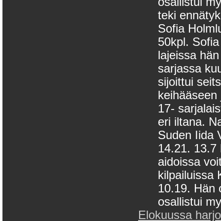
osallistui 
teki ennäty
Sofia Holmlu
50kpl. Sofia
lajeissa hän
sarjassa ku
sijoittui se
keihääseen 
17- sarjalai
eri iltana. 
Suden Iida V
14.21. 13.7 
aidoissa vo
kilpailuissa
10.19. Hän 
osallistui m
Elokuussa harjoit