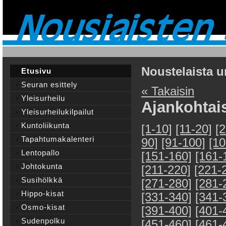
Noustelaista u
Etusivu
Seuran esittely
« Takaisin
Yleisurheilu
Ajankohtai
Yleisurheilukilpailut
Kuntoliikunta
[1-10]
[11-20]
[
Tapahtumakalenteri
90]
[91-100]
[10
Lentopallo
[151-160]
[161-
Johtokunta
[211-220]
[221-
Susihölkkä
[271-280]
[281-
Hippo-kisat
[331-340]
[341-
Osmo-kisat
[391-400]
[401-
Sudenpolku
[451-460]
[461-