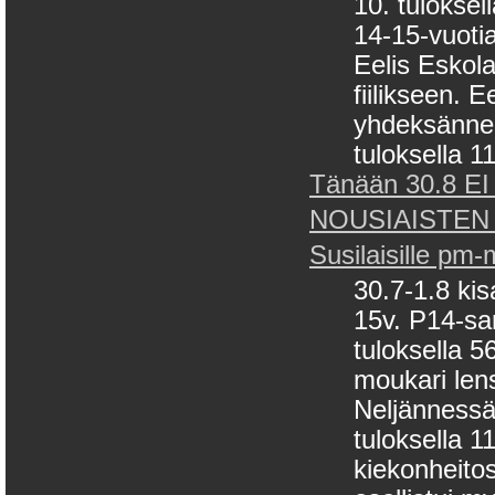
10. tuloksel
14-15-vuotia
Eelis Eskol
fiilikseen. E
yhdeksänneks
tuloksella 11
Tänään 30.8 EI 
NOUSIAISTEN
Susilaisille pm
30.7-1.8 kis
15v. P14-sa
tuloksella 
moukari len
Neljännessä 
tuloksella 
kiekonheito