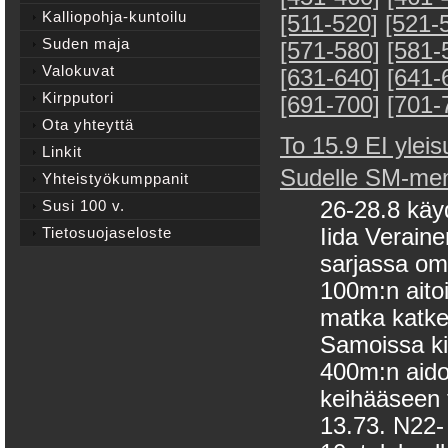
Kalliopohja-kuntoilu
[511-520]
[521-
Suden maja
[571-580]
[581-
Valokuvat
[631-640]
[641-
Kirpputori
[691-700]
[701-
Ota yhteyttä
To 15.9 EI yleis
Linkit
Sudelle SM-men
Yhteistyökumppanit
Susi 100 v.
26-28.8 käy
Tietosuojaseloste
Iida Verain
sarjassa oma
100m:n aitoih
matka katke
Samoissa ki
400m:n aido
keihääseen t
13.73. N22- 