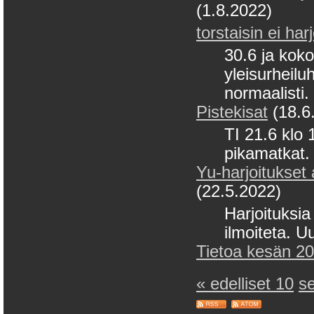
(1.8.2022)
torstaisin ei har
30.6 ja koko
yleisurheiluh
normaalisti.
Pistekisat
(18.6
TI 21.6 klo 
pikamatkat. 
Yu-harjoitukset 
(22.5.2022)
Harjoituksia 
ilmoiteta. U
Tietoa kesän 202
« edelliset 10
s