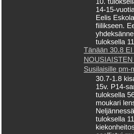
10. tuloksel
14-15-vuotia
Eelis Eskol
fiilikseen. E
yhdeksänneks
tuloksella 11
Tänään 30.8 EI 
NOUSIAISTEN
Susilaisille pm
30.7-1.8 kis
15v. P14-sa
tuloksella 
moukari len
Neljännessä 
tuloksella 
kiekonheito