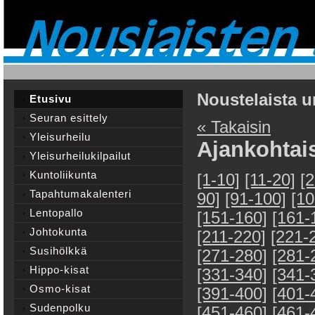
Noustelaista u
Etusivu
Seuran esittely
« Takaisin
Yleisurheilu
Ajankohtai
Yleisurheilukilpailut
Kuntoliikunta
[1-10]
[11-20]
[
Tapahtumakalenteri
90]
[91-100]
[10
Lentopallo
[151-160]
[161-
Johtokunta
[211-220]
[221-
Susihölkkä
[271-280]
[281-
Hippo-kisat
[331-340]
[341-
Osmo-kisat
[391-400]
[401-
Sudenpolku
[451-460]
[461-