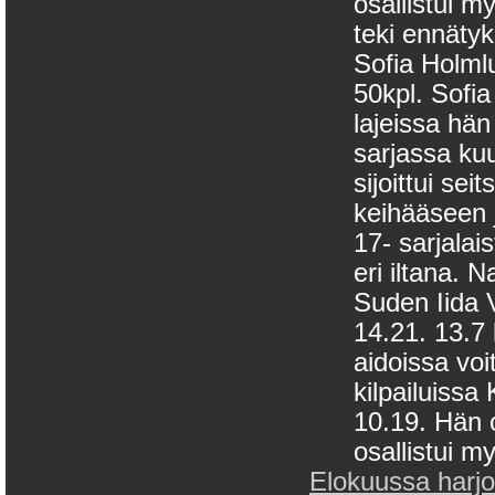
osallistui 
teki ennäty
Sofia Holmlu
50kpl. Sofia
lajeissa hän
sarjassa ku
sijoittui se
keihääseen 
17- sarjalai
eri iltana. 
Suden Iida V
14.21. 13.7 
aidoissa vo
kilpailuissa
10.19. Hän 
osallistui m
Elokuussa harjoit