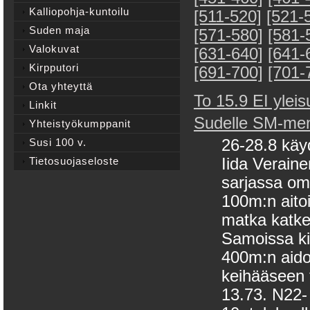
Kalliopohja-kuntoilu
[511-520]
[521-
Suden maja
[571-580]
[581-
Valokuvat
[631-640]
[641-
Kirpputori
[691-700]
[701-
Ota yhteyttä
To 15.9 EI yleis
Linkit
Sudelle SM-men
Yhteistyökumppanit
Susi 100 v.
26-28.8 käy
Tietosuojaseloste
Iida Verain
sarjassa oma
100m:n aitoih
matka katke
Samoissa ki
400m:n aido
keihääseen t
13.73. N22- 