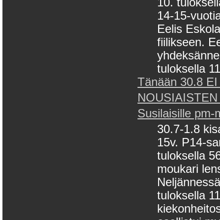
10. tuloksel
14-15-vuotia
Eelis Eskol
fiilikseen. E
yhdeksänneks
tuloksella 11
Tänään 30.8 EI 
NOUSIAISTEN
Susilaisille pm
30.7-1.8 kis
15v. P14-sa
tuloksella 
moukari len
Neljännessä 
tuloksella 
kiekonheito