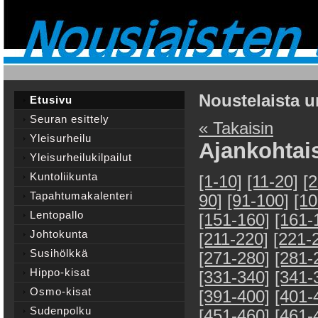
Noustelaista u
Etusivu
Seuran esittely
« Takaisin
Yleisurheilu
Ajankohtai
Yleisurheilukilpailut
Kuntoliikunta
[1-10]
[11-20]
[
Tapahtumakalenteri
90]
[91-100]
[10
Lentopallo
[151-160]
[161-
Johtokunta
[211-220]
[221-
Susihölkkä
[271-280]
[281-
Hippo-kisat
[331-340]
[341-
Osmo-kisat
[391-400]
[401-
Sudenpolku
[451-460]
[461-