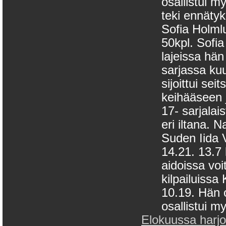
osallistui 
teki ennäty
Sofia Holmlu
50kpl. Sofia
lajeissa hän
sarjassa ku
sijoittui se
keihääseen 
17- sarjalai
eri iltana. 
Suden Iida V
14.21. 13.7 
aidoissa vo
kilpailuissa
10.19. Hän 
osallistui m
Elokuussa harjoit