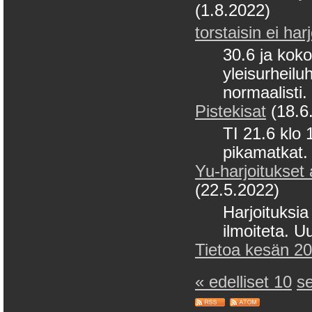
(1.8.2022)
torstaisin ei har
30.6 ja koko
yleisurheiluh
normaalisti.
Pistekisat
(18.6
TI 21.6 klo 
pikamatkat. 
Yu-harjoitukset 
(22.5.2022)
Harjoituksia 
ilmoiteta. U
Tietoa kesän 202
« edelliset 10
s