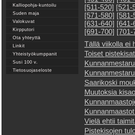
Kalliopohja-kuntoilu
[511-520]
[521-
Suden maja
[571-580]
[581-
Valokuvat
[631-640]
[641-
Kirpputori
[691-700]
[701-
Ota yhteyttä
Tällä viikolla ei 
Linkit
Toiset pistekisat
Yhteistyökumppanit
Susi 100 v.
Kunnanmestaruu
Tietosuojaseloste
Kunnanmestaruus
Saarikoski mouk
Muutoksia kisa
Kunnanmaastoje
Kunnanmaastot 
Vielä ehtii taimit
Pistekisojen tul