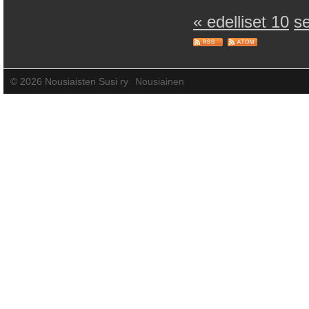
« edelliset 10
s
©
2026 Nousiaisten Susi ry
Nousiainen