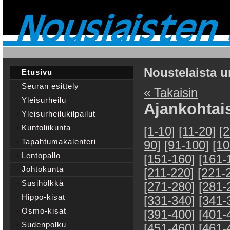
Noustelaista u
Etusivu
Seuran esittely
« Takaisin
Yleisurheilu
Ajankohtai
Yleisurheilukilpailut
Kuntoliikunta
[1-10]
[11-20]
[
Tapahtumakalenteri
90]
[91-100]
[10
Lentopallo
[151-160]
[161-
Johtokunta
[211-220]
[221-
Susihölkkä
[271-280]
[281-
Hippo-kisat
[331-340]
[341-
Osmo-kisat
[391-400]
[401-
Sudenpolku
[451-460]
[461-