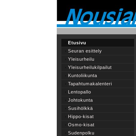
Etusivu
Seuran esittely
Yleisurheilu
Yleisurheilukilpailut
Kuntoliikunta
Tapahtumakalenteri
Lentopallo
Johtokunta
Susihölkkä
Hippo-kisat
Osmo-kisat
Sudenpolku