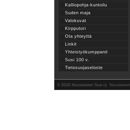
Kalliopohja-kuntoilu
Suden maja
Valokuvat
Kirpputori
Ota yhteyttä
Linkit
Yhteistyökumppanit
Susi 100 v.
Tietosuojaseloste
©
2026 Nousiaisten Susi ry
Nousiaine