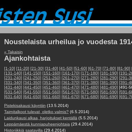
Noustelaista urheilua jo vuodesta 191
« Takaisin
Ajankohtaista
[1-10]
[11-20]
[21-30]
[31-40]
[41-50]
[51-60]
[61-70]
[71-80]
[81-90]
[131-140]
[141-150]
[151-160]
[161-170]
[171-180]
[181-190]
[191-2
[231-240]
[241-250]
[251-260]
[261-270]
[271-280]
[281-290]
[291-3
[331-340]
[341-350]
[351-360]
[361-370]
[371-380]
[381-390]
[391-4
[431-440]
[441-450]
[451-460]
[461-470]
[471-480]
[481-490]
[491-5
[531-540]
[541-550]
[551-560]
[561-570]
[571-580]
[581-590]
[591-6
[631-640]
[641-650]
[651-660]
[661-670]
[671-680]
[681-690]
[691-7
Pistekisakausi käyntiin
(13.5.2014)
Taimitalkoot tulevat, oletko valmis?
(6.5.2014)
Laidunkausi alkaa, harjoitukset kentällä
(5.5.2014)
Leppämäestä kunniapuheenjohtaja
(29.4.2014)
Historiikkiä saatavilla
(29.4.2014)