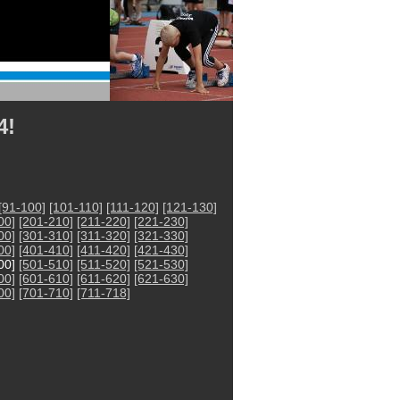
4!
[91-100]
[101-110]
[111-120]
[121-130]
00]
[201-210]
[211-220]
[221-230]
00]
[301-310]
[311-320]
[321-330]
00]
[401-410]
[411-420]
[421-430]
00]
[501-510]
[511-520]
[521-530]
00]
[601-610]
[611-620]
[621-630]
00]
[701-710]
[711-718]