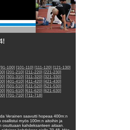
4!
[91-100]
[101-110]
[111-120]
[121-130]
00]
[201-210]
[211-220]
[221-230]
00]
[301-310]
[311-320]
[321-330]
00]
[401-410]
[411-420]
[421-430]
00]
[501-510]
[511-520]
[521-530]
00]
[601-610]
[611-620]
[621-630]
00]
[701-710]
[711-718]
ida Verainen saavutti hopeaa 400m:n
osallistui myös 100m:n aitoihin ja
nen osuttuaan kahdeksanteen aitaan.