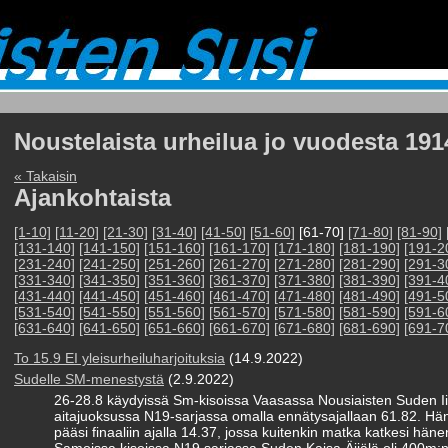
Noustelaista urheilua jo vuodesta 191
« Takaisin
Ajankohtaista
[1-10]
[11-20]
[21-30]
[31-40]
[41-50]
[51-60]
[61-70]
[71-80]
[81-90]
[131-140]
[141-150]
[151-160]
[161-170]
[171-180]
[181-190]
[191-2
[231-240]
[241-250]
[251-260]
[261-270]
[271-280]
[281-290]
[291-3
[331-340]
[341-350]
[351-360]
[361-370]
[371-380]
[381-390]
[391-4
[431-440]
[441-450]
[451-460]
[461-470]
[471-480]
[481-490]
[491-5
[531-540]
[541-550]
[551-560]
[561-570]
[571-580]
[581-590]
[591-6
[631-640]
[641-650]
[651-660]
[661-670]
[671-680]
[681-690]
[691-7
To 15.9 EI yleisurheiluharjoituksia
(14.9.2022)
Sudelle SM-menestystä
(2.9.2022)
26-28.8 käydyissä Sm-kisoissa Vaasassa Nousiaisten Suden I
aitajuoksussa N19-sarjassa omalla ennätysajallaan 61.82. Hän 
pääsi finaaliin ajalla 14.37, jossa kuitenkin matka katkesi hä