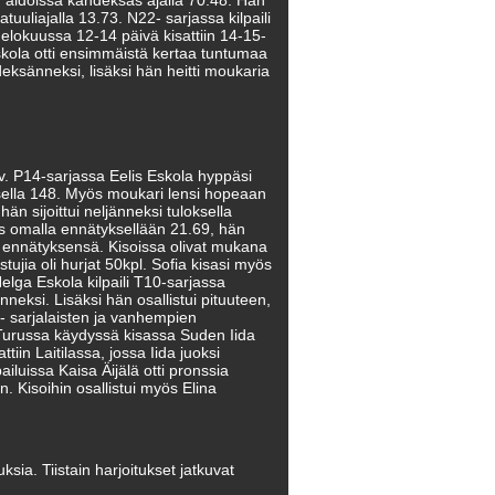
 aidoissa kahdeksas ajalla 70.48. Hän
uuliajalla 13.73. N22- sarjassa kilpaili
elokuussa 12-14 päivä kisattiin 14-15-
Eskola otti ensimmäistä kertaa tuntumaa
yhdeksänneksi, lisäksi hän heitti moukaria
5v. P14-sarjassa Eelis Eskola hyppäsi
sella 148. Myös moukari lensi hopeaan
n sijoittui neljänneksi tuloksella
s omalla ennätyksellään 21.69, hän
i ennätyksensä. Kisoissa olivat mukana
ujia oli hurjat 50kpl. Sofia kisasi myös
elga Eskola kilpaili T10-sarjassa
neksi. Lisäksi hän osallistui pituuteen,
- sarjalaisten ja vanhempien
5 Turussa käydyssä kisassa Suden Iida
tiin Laitilassa, jossa Iida juoksi
iluissa Kaisa Äijälä otti pronssia
. Kisoihin osallistui myös Elina
ksia. Tiistain harjoitukset jatkuvat