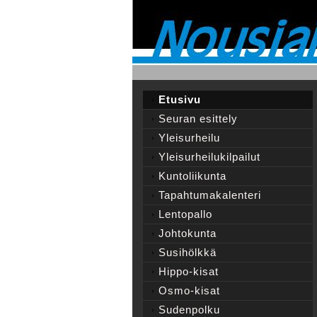
Etusivu
Seuran esittely
Yleisurheilu
Yleisurheilukilpailut
Kuntoliikunta
Tapahtumakalenteri
Lentopallo
Johtokunta
Susihölkkä
Hippo-kisat
Osmo-kisat
Sudenpolku