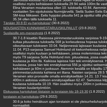
Samoissa kisoissa N19 sarjassa Suden Kaisa Äijälä oli 400m:n
osallistui myös keihääseen tuloksella 29.94 sekä 100m:lle vastat
Elina Verainen moukarissa ollen 10. tuloksella 43.84. Aiemmin 
vuotiaiden Sm-sijoituksista Nurmijärvellä. Siellä Suden Eelis 
SM-kisa fiilikseen. Eelis hyppäsi pituutta 541 ja sijoittui sillä 
35.34 ollen tällä tuloksella 11.
Tänään 30.8 EI yu-harjoituksia!
(30.8.2022)
NOUSIAISTEN KUNNANMESTARUUSKILPAILUT
(23.8.2022)
Susilaisille pm-menestystä
(1.8.2022)
30.7-1.8 kisattiin Raisiossa piirinmestaruuksista sarjoissa 9-1
kultaa pituudessa tuloksella 568 ja korkeudessa hopeaa tulok
oikeuttavaan tulokseen 33.04. Neljännessä lajissaan kuulassa hä
11.04. P13-sarjassa Samuel Holmlund oli kiekonheitossa neljä
osallistui myös kuulaan ja keihääseen, joissa molemmissa tek
myös T9 sarjassa Sofia Holmlund mm. pituudessa, jossa osallist
kuulassa ja 40m:llä. Kaikissa lajeissa hän teki ennätyksensä. H
kuulassa, jossa hän teki ennätyksensä 556 ja sijoittui seitsemän
keihääseen ja 60m:n juoksuun. Aiemmin kesällä on kilpailtu 17
piirinmestaruuksista kahtena eri iltana. Naisten sarjassa 28.
Verainen aitoi pronssille omalla ennätyksellään 14.21. 13.7 kisat
400m:n aidoissa voittoon ennätysajallaan 62.47. Samoissa kilpa
kuulassa tuloksella 10.19. Hän osallistui myös 200m:n juoksuun
Verainen kuulantyöntöön.
Elokuussa harjoitukset tiistaisin ja torstaisin klo 18-19.30
(1.8.2022)
torstaisin ei harjoituksia
(29.6.2022)
30.6 ja koko heinäkuun ajan torstaisin ei ole yleisurheiluharjoitu
normaalisti.