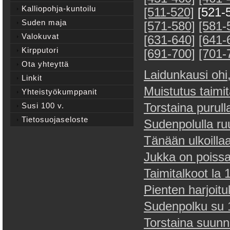
Kalliopohja-kuntoilu
[511-520]
[521-
Suden maja
[571-580]
[581-
Valokuvat
[631-640]
[641-
Kirpputori
[691-700]
[701-
Ota yhteyttä
Laidunkausi ohi, 
Linkit
Muistutus taimit
Yhteistyökumppanit
Susi 100 v.
Torstaina purull
Tietosuojaseloste
Sudenpolulla r
Tänään ulkoilla
Jukka on poiss
Taimitalkoot la 
Pienten harjoitu
Sudenpolku su
Torstaina suun