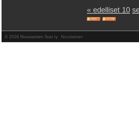
« edelliset 10
s
©
2026 Nousiaisten Susi ry
Nousiainen