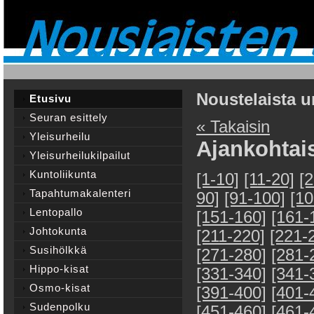
Noustelaista u
Etusivu
Seuran esittely
« Takaisin
Yleisurheilu
Ajankohtai
Yleisurheilukilpailut
Kuntoliikunta
[1-10]
[11-20]
[
Tapahtumakalenteri
90]
[91-100]
[10
Lentopallo
[151-160]
[161-
Johtokunta
[211-220]
[221-
Susihölkkä
[271-280]
[281-
Hippo-kisat
[331-340]
[341-
Osmo-kisat
[391-400]
[401-
Sudenpolku
[451-460]
[461-