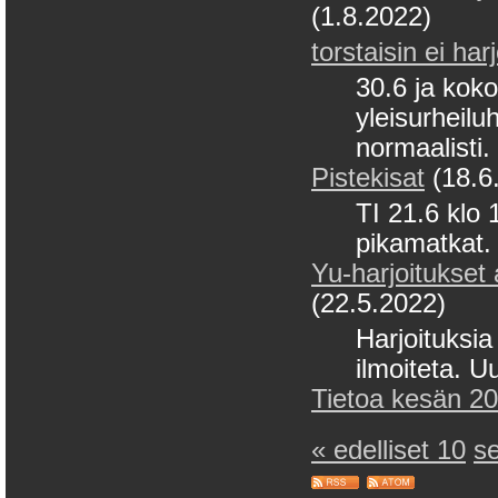
(1.8.2022)
torstaisin ei har
30.6 ja koko
yleisurheiluh
normaalisti.
Pistekisat
(18.6
TI 21.6 klo 
pikamatkat. 
Yu-harjoitukset 
(22.5.2022)
Harjoituksia 
ilmoiteta. U
Tietoa kesän 202
« edelliset 10
s