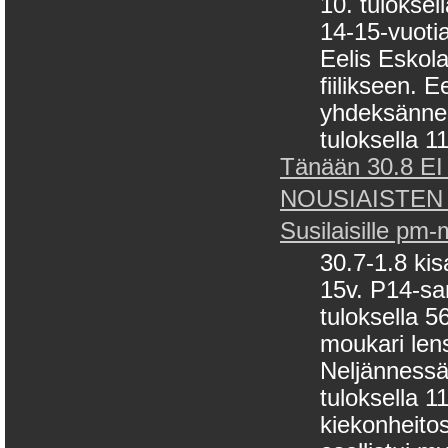
10. tuloksel
14-15-vuotia
Eelis Eskol
fiilikseen. E
yhdeksänneks
tuloksella 11
Tänään 30.8 EI 
NOUSIAISTEN
Susilaisille pm
30.7-1.8 kis
15v. P14-sa
tuloksella 
moukari len
Neljännessä 
tuloksella 
kiekonheito