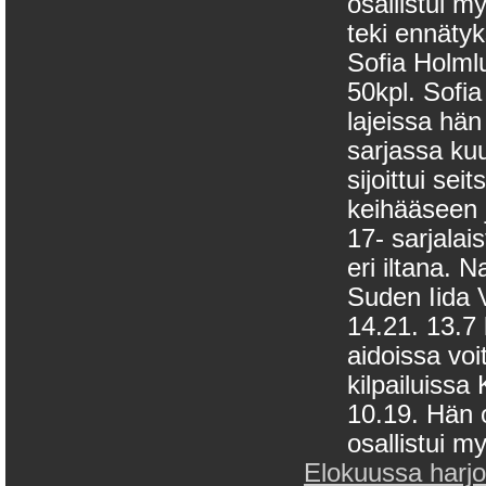
osallistui 
teki ennäty
Sofia Holmlu
50kpl. Sofia
lajeissa hän
sarjassa ku
sijoittui se
keihääseen 
17- sarjalai
eri iltana. 
Suden Iida V
14.21. 13.7 
aidoissa vo
kilpailuissa
10.19. Hän 
osallistui m
Elokuussa harjoit