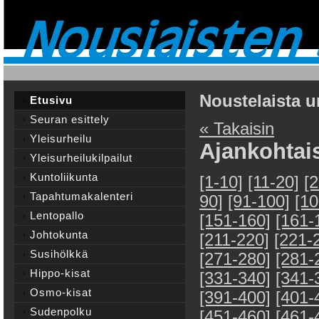
Noustelaista u
Etusivu
Seuran esittely
« Takaisin
Yleisurheilu
Ajankohtai
Yleisurheilukilpailut
Kuntoliikunta
[1-10]
[11-20]
[
Tapahtumakalenteri
90]
[91-100]
[10
Lentopallo
[151-160]
[161-
Johtokunta
[211-220]
[221-
Susihölkkä
[271-280]
[281-
Hippo-kisat
[331-340]
[341-
Osmo-kisat
[391-400]
[401-
Sudenpolku
[451-460]
[461-