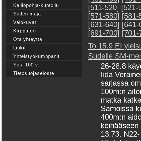
Kalliopohja-kuntoilu
[511-520]
[521-
Suden maja
[571-580]
[581-
Valokuvat
[631-640]
[641-
Kirpputori
[691-700]
[701-
Ota yhteyttä
To 15.9 EI yleis
Linkit
Sudelle SM-men
Yhteistyökumppanit
Susi 100 v.
26-28.8 käy
Tietosuojaseloste
Iida Verain
sarjassa oma
100m:n aitoih
matka katke
Samoissa ki
400m:n aido
keihääseen t
13.73. N22- 