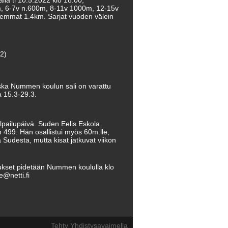
a ti 10.5.2022 klo 18.00,
m, 6-7v n.600m, 8-11v 1000m, 12-15v
nhemmat 1.4km. Sarjat vuoden välein
2)
oska Nummen koulun sali on varattu
ia 15.3-29.3.
ilpailupäivä. Suden Eelis Eskola
 499. Hän osallistui myös 60m:lle,
a Sudesta, mutta kisat jatkuvat viikon
itukset pidetään Nummen koululla klo
e@netti.fi
Tehty Yhdistysavaimella