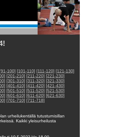
4!
[91-100]
[101-110]
[111-120]
[121-130]
00]
[201-210]
[211-220]
[221-230]
00]
[301-310]
[311-320]
[321-330]
00]
[401-410]
[411-420]
[421-430]
00]
[501-510]
[511-520]
[521-530]
00]
[601-610]
[611-620]
[621-630]
00]
[701-710]
[711-718]
lan urheilukentällä tutustumisillan
keissä. Kaikki yleisurheilusta