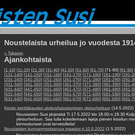
Noustelaista urheilua jo vuodesta 191
« Takaisin
Ajankohtaista
[1-10]
[11-20]
[21-30]
[31-40]
[41-50]
[51-60]
[61-70]
[71-80]
[81-90]
[131-140]
[141-150]
[151-160]
[161-170]
[171-180]
[181-190]
[191-2
[231-240]
[241-250]
[251-260]
[261-270]
[271-280]
[281-290]
[291-3
[331-340]
[341-350]
[351-360]
[361-370]
[371-380]
[381-390]
[391-4
[431-440]
[441-450]
[451-460]
[461-470]
[471-480]
[481-490]
[491-5
[531-540]
[541-550]
[551-560]
[561-570]
[571-580]
[581-590]
[591-6
[631-640]
[641-650]
[651-660]
[661-670]
[671-680]
[681-690]
[691-7
Kesän kenttäkauden aloitus/tutustuminen yleisurheiluun
(14.5.2022)
Nousiaisten Susi järjestää Ti 17.5.2022 klo 18.00-n.19.30 Koljo
yleisurheiluun. Saa tulla kokeilemaan lajeja pienen kisailun mer
kiinnostuneet ovat tervetulleita!
Nousiaisten kunnanmestasruus maastot ti 10.5.2022
(1.5.2022)