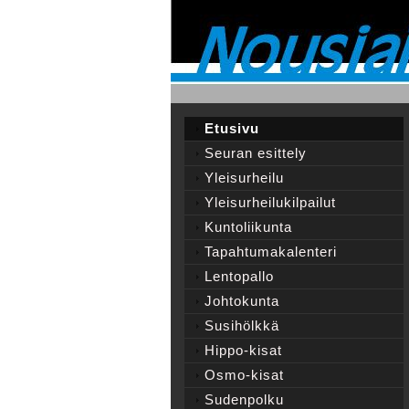
Etusivu
Seuran esittely
Yleisurheilu
Yleisurheilukilpailut
Kuntoliikunta
Tapahtumakalenteri
Lentopallo
Johtokunta
Susihölkkä
Hippo-kisat
Osmo-kisat
Sudenpolku