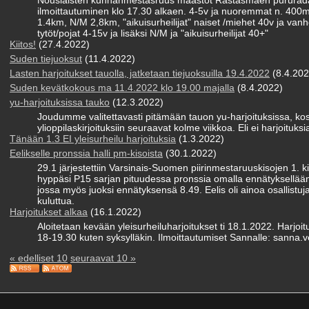
Nousiaisten kunnanmestasruus maastot Rästäsmäen pururadall
ilmoittautuminen klo 17.30 alkaen. 4-5v ja nuoremmat n. 400
1.4km, N/M 2,8km, "aikuisurheilijat" naiset /miehet 40v ja va
tytöt/pojat 4-15v ja lisäksi N/M ja "aikuisurheilijat 40+"
Kiitos!
(27.4.2022)
Suden tiejuoksut
(11.4.2022)
Lasten harjoitukset tauolla, jatketaan tiejuoksuilla 19.4.2022
(8.4.202
Suden kevätkokous ma 11.4.2022 klo 19.00 majalla
(8.4.2022)
yu-harjoituksissa tauko
(12.3.2022)
Joudumme valitettavasti pitämään tauon yu-harjoituksissa, k
ylioppilaskirjoituksiin seuraavat kolme viikkoa. Eli ei harjoituks
Tänään 1.3 EI yleisurheilu harjoituksia
(1.3.2022)
Eelikselle pronssia halli pm-kisoista
(30.1.2022)
29.1 järjestettiin Varsinais-Suomen piirinmestaruuskisojen 1. k
hyppäsi P15 sarjan pituudessa pronssia omalla ennätyksellään
jossa myös juoksi ennätyksensä 8.49. Eelis oli ainoa osallistuj
kuluttua.
Harjoitukset alkaa
(16.1.2022)
Aloitetaan kevään yleisurheiluharjoitukset ti 18.1.2022. Harjo
18-19.30 kuten syksylläkin. Ilmoittautumiset Sannalle: sanna.v
« edelliset 10
seuraavat 10 »
n