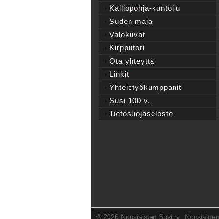
Kalliopohja-kuntoilu
Suden maja
Valokuvat
Kirpputori
Ota yhteyttä
Linkit
Yhteistyökumppanit
Susi 100 v.
Tietosuojaseloste
©
2026 Nousiaisten Susi ry
Nousiaine