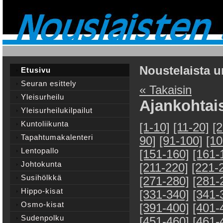
Noustelaista u
Etusivu
Seuran esittely
« Takaisin
Yleisurheilu
Ajankohtai
Yleisurheilukilpailut
Kuntoliikunta
[1-10]
[11-20]
[
Tapahtumakalenteri
90]
[91-100]
[10
Lentopallo
[151-160]
[161-
Johtokunta
[211-220]
[221-
Susihölkkä
[271-280]
[281-
Hippo-kisat
[331-340]
[341-
Osmo-kisat
[391-400]
[401-
Sudenpolku
[451-460]
[461-