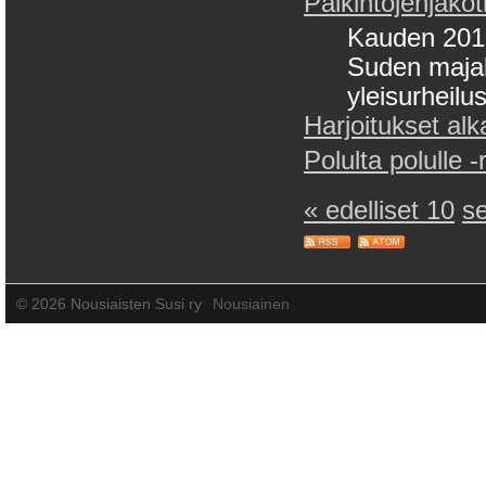
Palkintojenjakot
Kauden 2016
Suden majal
yleisurheilu
Harjoitukset alka
Polulta polulle 
« edelliset 10
s
©
2026 Nousiaisten Susi ry
Nousiainen