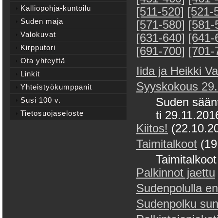
Kalliopohja-kuntoilu
[511-520]
[521-
Suden maja
[571-580]
[581-
Valokuvat
[631-640]
[641-
Kirpputori
[691-700]
[701-
Ota yhteyttä
Iida ja Heikki 
Linkit
Syyskokous 29.
Yhteistyökumppanit
Susi 100 v.
Suden säänt
Tietosuojaseloste
ti 29.11.201
Kiitos!
(22.10.2
Taimitalkoot
(19
Taimitalkoot
Palkinnot jaettu
Sudenpolulla en
Sudenpolku sun