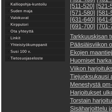
Kalliopohja-kuntoilu
[511-520]
[521-
Suden maja
[571-580]
[581-
Valokuvat
[631-640]
[641-
Kirpputori
[691-700]
[701-
Ota yhteyttä
Tarkkuuskisan t
Linkit
Pääsiäisviikon 
Yhteistyökumppanit
Susi 100 v.
Ekojen maantiej
Tietosuojaseloste
Huomiset harkat
Viikon harjoituk
Tiejuoksukausi 
Menestystä pm-h
Harjoitukset ulko
Torstain harjoit
Sisäharjoittelu 