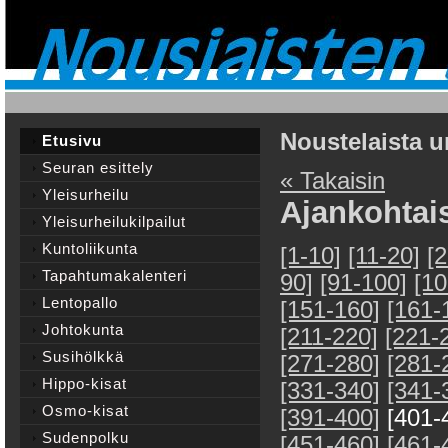
Noustelaista u
Etusivu
Seuran esittely
« Takaisin
Yleisurheilu
Ajankohtai
Yleisurheilukilpailut
Kuntoliikunta
[1-10]
[11-20]
[
Tapahtumakalenteri
90]
[91-100]
[10
Lentopallo
[151-160]
[161-
Johtokunta
[211-220]
[221-
Susihölkkä
[271-280]
[281-
Hippo-kisat
[331-340]
[341-
Osmo-kisat
[391-400]
[401-
Sudenpolku
[451-460]
[461-