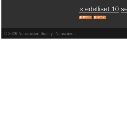
« edelliset 10
s
©
2026 Nousiaisten Susi ry
Nousiainen