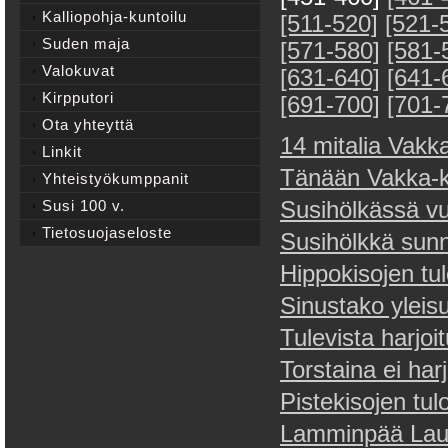
Kalliopohja-kuntoilu
[511-520]
[521-
Suden maja
[571-580]
[581-
Valokuvat
[631-640]
[641-
Kirpputori
[691-700]
[701-
Ota yhteyttä
14 mitalia Vakka
Linkit
Tänään Vakka-ki
Yhteistyökumppanit
Susi 100 v.
Susihölkässä v
Tietosuojaseloste
Susihölkkä sun
Hippokisojen tu
Sinustako yleis
Tulevista harjoi
Torstaina ei har
Pistekisojen tul
Lamminpää Laur