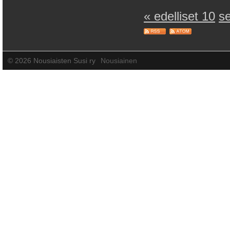
« edelliset 10
s
©
2026 Nousiaisten Susi ry
Nousiainen