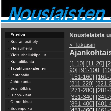
Noustelaista u
Etusivu
Seuran esittely
« Takaisin
Yleisurheilu
Ajankohtai
Yleisurheilukilpailut
Kuntoliikunta
[1-10]
[11-20]
[
Tapahtumakalenteri
90]
[91-100]
[10
Lentopallo
[151-160]
[161-
Johtokunta
[211-220]
[221-
Susihölkkä
[271-280]
[281-
Hippo-kisat
[331-340]
[341-
Osmo-kisat
[391-400]
[401-
Sudenpolku
[451-460]
[461-