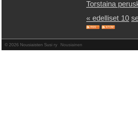
Torstaina perus
« edelliset 10
s
©
2026 Nousiaisten Susi ry
Nousiainen