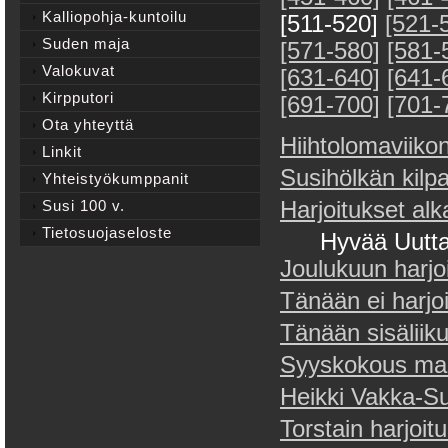
Kalliopohja-kuntoilu
[511-520]
[521-
Suden maja
[571-580]
[581-
Valokuvat
[631-640]
[641-
Kirpputori
[691-700]
[701-
Ota yhteyttä
Hiihtolomaviikon
Linkit
Susihölkän kilpa
Yhteistyökumppanit
Susi 100 v.
Harjoitukset alk
Tietosuojaseloste
Hyvää Uutta
Joulukuun harjo
Tänään ei harjoi
Tänään sisäliik
Syyskokous ma
Heikki Vakka-
Torstain harjoit