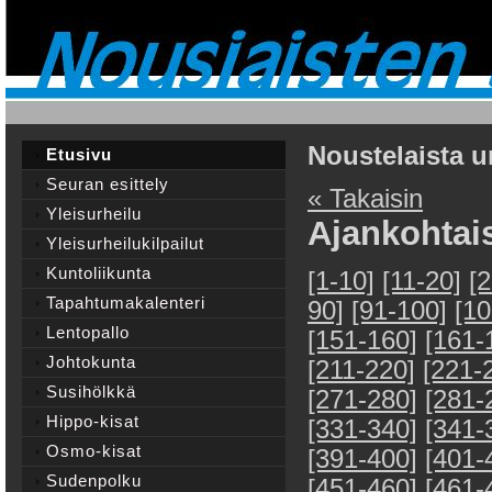
Noustelaista u
Etusivu
Seuran esittely
« Takaisin
Yleisurheilu
Ajankohtai
Yleisurheilukilpailut
Kuntoliikunta
[1-10]
[11-20]
[
Tapahtumakalenteri
90]
[91-100]
[10
Lentopallo
[151-160]
[161-
Johtokunta
[211-220]
[221-
Susihölkkä
[271-280]
[281-
Hippo-kisat
[331-340]
[341-
Osmo-kisat
[391-400]
[401-
Sudenpolku
[451-460]
[461-