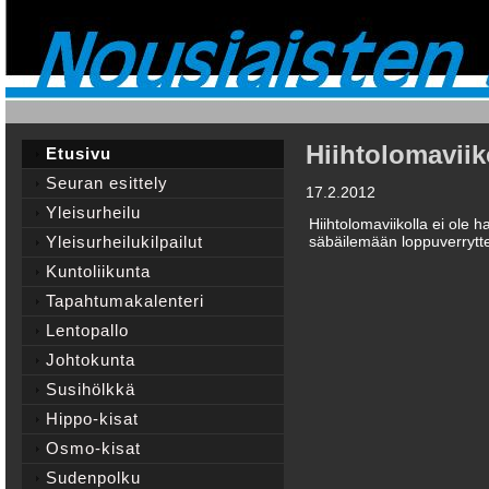
Hiihtolomaviiko
Etusivu
Seuran esittely
17.2.2012
Yleisurheilu
Hiihtolomaviikolla ei ole 
Yleisurheilukilpailut
säbäilemään loppuverrytte
Kuntoliikunta
Tapahtumakalenteri
Lentopallo
Johtokunta
Susihölkkä
Hippo-kisat
Osmo-kisat
Sudenpolku