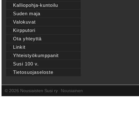
Kalliopohja-kuntoilu
Suden maja
Valokuvat
Kirpputori
Ota yhteyttä
Linkit
Yhteistyökumppanit
Susi 100 v.
Tietosuojaseloste
©
2026 Nousiaisten Susi ry
Nousiainen