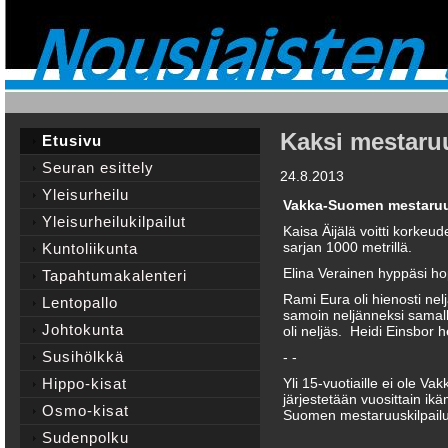
Kaksi mestaruu
Etusivu
Seuran esittely
24.8.2013
Yleisurheilu
Vakka-Suomen mestaruus
Yleisurheilukilpailut
Kaisa Äijälä voitti korke
sarjan 1000 metrillä.
Kuntoliikunta
Elina Verainen hyppäsi h
Tapahtumakalenteri
Rami Eura oli hienosti nelj
Lentopallo
samoin neljänneksi samalla
Johtokunta
oli neljäs. Heidi Einsbor h
Susihölkkä
- -
Hippo-kisat
Yli 15-vuotiaille ei ole V
järjestetään vuosittain ik
Osmo-kisat
Suomen mestaruuskilpailu
Sudenpolku