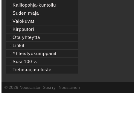
Kalliopohja-kuntoilu
Suden maja
Valokuvat
Kirpputori
Ota yhteyttä
Linkit
Yhteistyökumppanit
Susi 100 v.
Tietosuojaseloste
©
2026 Nousiaisten Susi ry
Nousiainen