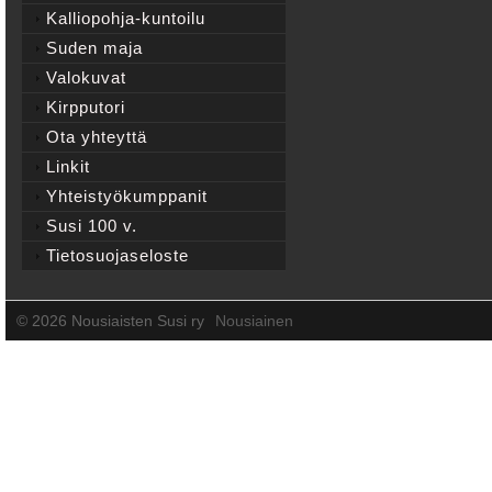
Kalliopohja-kuntoilu
Suden maja
Valokuvat
Kirpputori
Ota yhteyttä
Linkit
Yhteistyökumppanit
Susi 100 v.
Tietosuojaseloste
©
2026 Nousiaisten Susi ry
Nousiainen