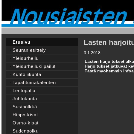
Lasten harjoitu
Etusivu
Seuran esittely
3.1.2018
Yleisurheilu
Lasten harjoitukset alkav
Yleisurheilukilpailut
Harjoitukset jatkuvat ke
Tästä myöhemmin infoa n
Kuntoliikunta
Tapahtumakalenteri
Lentopallo
Johtokunta
Susihölkkä
Hippo-kisat
Osmo-kisat
Sudenpolku