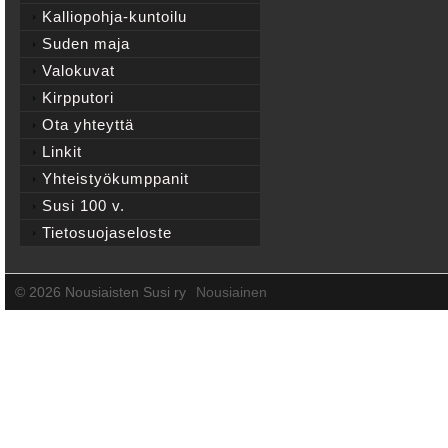
Kalliopohja-kuntoilu
Suden maja
Valokuvat
Kirpputori
Ota yhteyttä
Linkit
Yhteistyökumppanit
Susi 100 v.
Tietosuojaseloste
©
2026 Nousiaisten Susi ry
Nousiainen