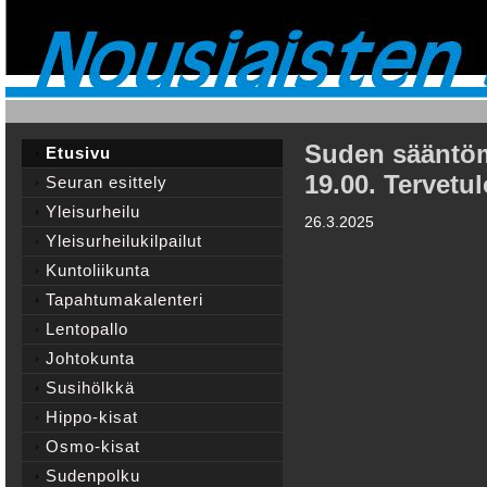
Suden sääntöm
Etusivu
19.00. Tervetul
Seuran esittely
Yleisurheilu
26.3.2025
Yleisurheilukilpailut
Kuntoliikunta
Tapahtumakalenteri
Lentopallo
Johtokunta
Susihölkkä
Hippo-kisat
Osmo-kisat
Sudenpolku