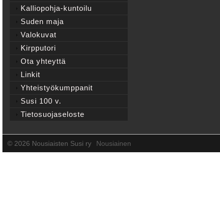
Kalliopohja-kuntoilu
Suden maja
Valokuvat
Kirpputori
Ota yhteyttä
Linkit
Yhteistyökumppanit
Susi 100 v.
Tietosuojaseloste
©
2026 Nousiaisten Susi ry
Nousiainen