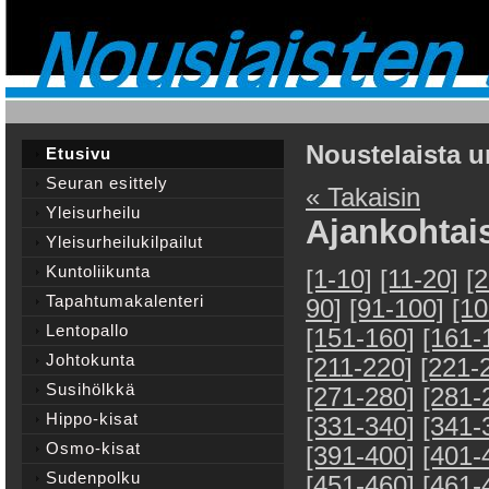
Noustelaista u
Etusivu
Seuran esittely
« Takaisin
Yleisurheilu
Ajankohtai
Yleisurheilukilpailut
Kuntoliikunta
[1-10]
[11-20]
[
Tapahtumakalenteri
90]
[91-100]
[10
Lentopallo
[151-160]
[161-
Johtokunta
[211-220]
[221-
Susihölkkä
[271-280]
[281-
Hippo-kisat
[331-340]
[341-
Osmo-kisat
[391-400]
[401-
Sudenpolku
[451-460]
[461-