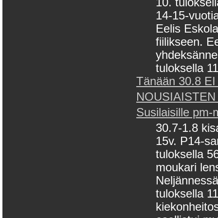
10. tuloksel
14-15-vuotia
Eelis Eskol
fiilikseen. E
yhdeksänneks
tuloksella 11
Tänään 30.8 EI 
NOUSIAISTEN
Susilaisille pm
30.7-1.8 kis
15v. P14-sa
tuloksella 
moukari len
Neljännessä 
tuloksella 
kiekonheito