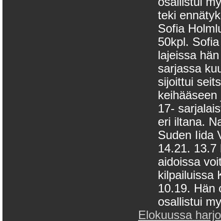
osallistui 
teki ennäty
Sofia Holmlu
50kpl. Sofia
lajeissa hän
sarjassa ku
sijoittui se
keihääseen 
17- sarjalai
eri iltana. 
Suden Iida V
14.21. 13.7 
aidoissa vo
kilpailuissa
10.19. Hän 
osallistui m
Elokuussa harjoit