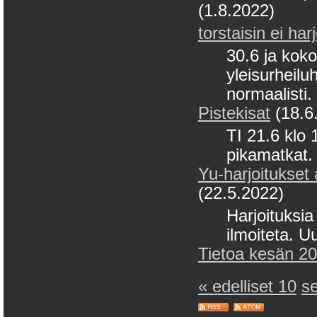
(1.8.2022)
torstaisin ei har
30.6 ja koko
yleisurheiluh
normaalisti.
Pistekisat
(18.6
TI 21.6 klo 
pikamatkat. 
Yu-harjoitukset 
(22.5.2022)
Harjoituksia 
ilmoiteta. U
Tietoa kesän 202
« edelliset 10
s