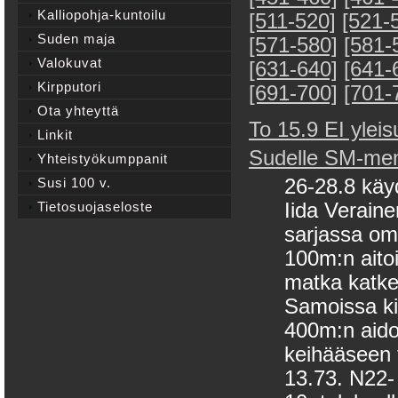
Kalliopohja-kuntoilu
[511-520]
[521-
Suden maja
[571-580]
[581-
Valokuvat
[631-640]
[641-
Kirpputori
[691-700]
[701-
Ota yhteyttä
To 15.9 EI yleis
Linkit
Sudelle SM-men
Yhteistyökumppanit
Susi 100 v.
26-28.8 käy
Tietosuojaseloste
Iida Verain
sarjassa oma
100m:n aitoih
matka katke
Samoissa ki
400m:n aido
keihääseen t
13.73. N22- 