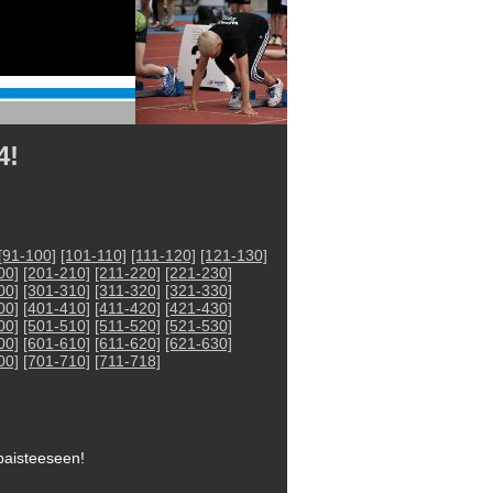
4!
[91-100]
[101-110]
[111-120]
[121-130]
00]
[201-210]
[211-220]
[221-230]
00]
[301-310]
[311-320]
[321-330]
00]
[401-410]
[411-420]
[421-430]
00]
[501-510]
[511-520]
[521-530]
00]
[601-610]
[611-620]
[621-630]
00]
[701-710]
[711-718]
npaisteeseen!