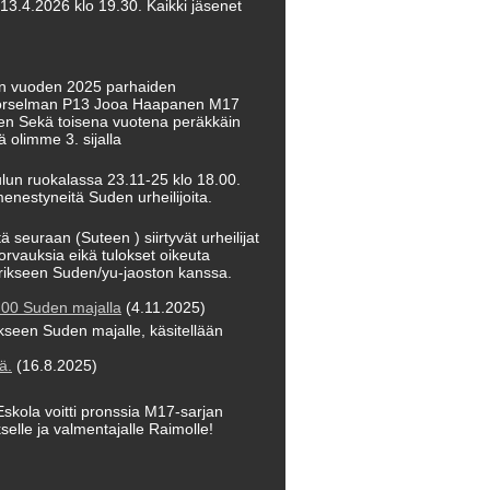
3.4.2026 klo 19.30. Kaikki jäsenet
men vuoden 2025 parhaiden
 Vorselman P13 Jooa Haapanen M17
nen Sekä toisena vuotena peräkkäin
 olimme 3. sijalla
ulun ruokalassa 23.11-25 klo 18.00.
enestyneitä Suden urheilijoita.
seuraan (Suteen ) siirtyvät urheilijat
orvauksia eikä tulokset oikeuta
 erikseen Suden/yu-jaoston kanssa.
.00 Suden majalla
(4.11.2025)
kseen Suden majalle, käsitellään
ä.
(16.8.2025)
Eskola voitti pronssia M17-sarjan
elle ja valmentajalle Raimolle!