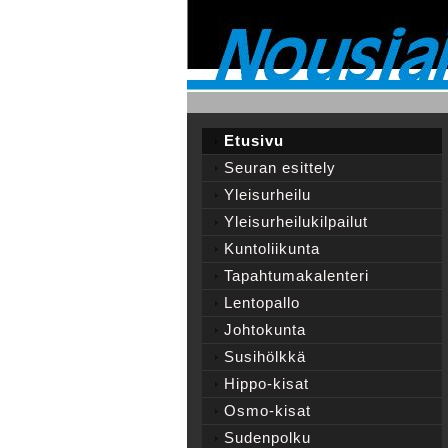
Etusivu
Seuran esittely
Yleisurheilu
Yleisurheilukilpailut
Kuntoliikunta
Tapahtumakalenteri
Lentopallo
Johtokunta
Susihölkkä
Hippo-kisat
Osmo-kisat
Sudenpolku