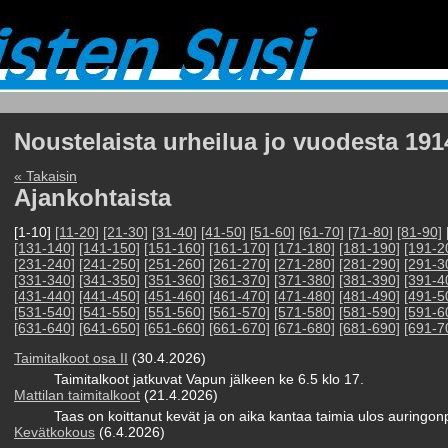
Noustelaista urheilua jo vuodesta 191
« Takaisin
Ajankohtaista
[1-10]
[11-20]
[21-30]
[31-40]
[41-50]
[51-60]
[61-70]
[71-80]
[81-90]
[131-140]
[141-150]
[151-160]
[161-170]
[171-180]
[181-190]
[191-2
[231-240]
[241-250]
[251-260]
[261-270]
[271-280]
[281-290]
[291-3
[331-340]
[341-350]
[351-360]
[361-370]
[371-380]
[381-390]
[391-4
[431-440]
[441-450]
[451-460]
[461-470]
[471-480]
[481-490]
[491-5
[531-540]
[541-550]
[551-560]
[561-570]
[571-580]
[581-590]
[591-6
[631-640]
[641-650]
[651-660]
[661-670]
[671-680]
[681-690]
[691-7
Taimitalkoot osa II
(30.4.2026)
Taimitalkoot jatkuvat Vapun jälkeen ke 6.5 klo 17.
Mattilan taimitalkoot
(21.4.2026)
Taas on koittanut kevät ja on aika kantaa taimia ulos auringo
Kevätkokous
(6.4.2026)