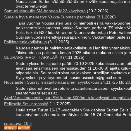
Nousiaisten Suden sääntömääräinen kevätkokous majalla ma 1
ovat tervetulleita!
Samuel Markulle SM-hopeaa M22 kävelystä
(20.2.2026)
Sudella hyvä menestys Vakka-Suomen parhaissa
(3.1.2026)
Tänä vuonna Nousiaisten Susi oli hienosti esillä Vakka-Suo
palkitsemistilaisuudessa. Vakka-Suomen parhaat: T9 Vivian
Eelis Eskola N22 Iida Verainen Nuorisovalmentaja Petri Valto
Susi sai vuoden kehittyjäseurapalkinnon. Vakkamaljan pisteissä
Palkintojenjakotilaisuus
(6.11.2025)
Kauden päätös ja palkintojenjakotilaisuus Henrikin yhtenäisko
Tilaisuudessa palkitaan kesän 2025 aikana mukana olleita ja m
SEURANSIIRROT TÄRKEÄÄ!!!!
(4.11.2025)
Suden yleisurheilujaosto päätti 20.10.2025 kokouksessaan, että 
eivät saa ensimmäisen lisenssikauden (1.10-30.9) ajalta kuluk
stipendeihin. Seuransiirroista on jokaisen urheilijan sovittava
Kysymykset ja yhteydenotot: susinousiaisten@gmail.com
Nousiaisten Susi ry:n sääntömääräinen syyskokous 24.11.-25 klo 20
Suden jäsenet ovat tervetulleita sääntömääräiseen syyskokou
sääntömääräiset asiat.
Axel Vorselman voitti juuri SM-kultaa 3000m: n kävelyssä Lempäläss
Eelikselle Sm- pronssia!
(11.7.2025)
Hetki sitten Turun 16-17 -vuotiaiden Sm-kisoissa Suden Eelis 
kuulantyönnössä omalla ennätyksellään 15.74. Onnittelut Eeliks
seuraavat 10 »