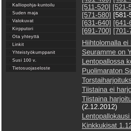
Kalliopohja-kuntoilu
[511-520]
[521-
Suden maja
[571-580]
[581-
Valokuvat
[631-640]
[641-
Kirpputori
[691-700]
[701-
Ota yhteyttä
Hiihtolomalla ei 
Linkit
Seuramme on YL
Yhteistyökumppanit
Susi 100 v.
Lentopallossa k
Tietosuojaseloste
Puolimaraton S
Torstaiharjoituk
Tiistaina ei harj
Tiistaina harjoit
(2.12.2012)
Lentopallokausi
Kinkkukisat 1.1