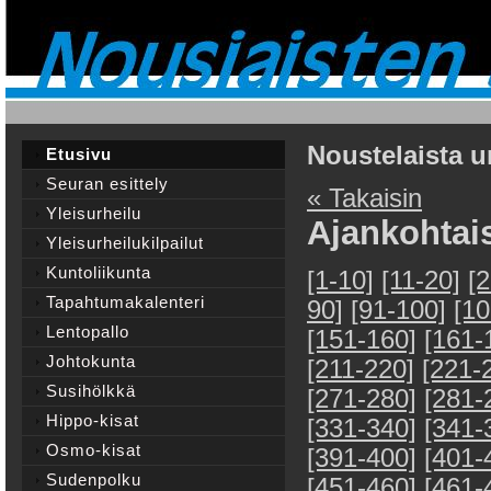
Noustelaista u
Etusivu
Seuran esittely
« Takaisin
Yleisurheilu
Ajankohtai
Yleisurheilukilpailut
Kuntoliikunta
[1-10]
[11-20]
[
Tapahtumakalenteri
90]
[91-100]
[10
Lentopallo
[151-160]
[161-
Johtokunta
[211-220]
[221-
Susihölkkä
[271-280]
[281-
Hippo-kisat
[331-340]
[341-
Osmo-kisat
[391-400]
[401-
Sudenpolku
[451-460]
[461-