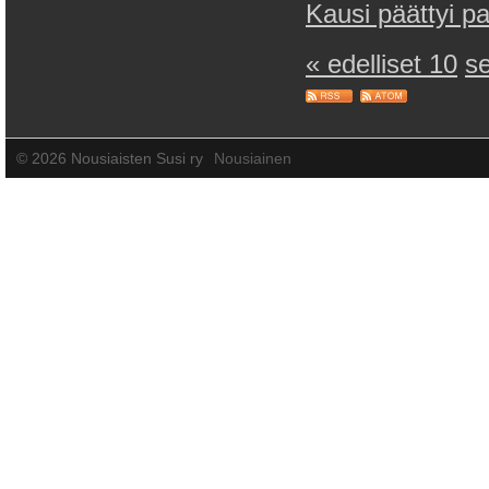
Kausi päättyi pa
« edelliset 10
s
©
2026 Nousiaisten Susi ry
Nousiainen