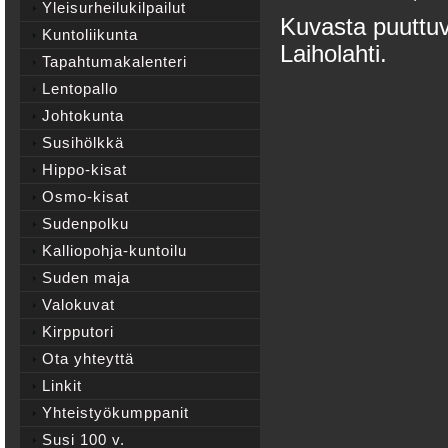
Yleisurheilukilpailut
Kuvasta puuttuv
Kuntoliikunta
Laiholahti.
Tapahtumakalenteri
Lentopallo
Johtokunta
Susihölkkä
Hippo-kisat
Osmo-kisat
Sudenpolku
Kalliopohja-kuntoilu
Suden maja
Valokuvat
Kirpputori
Ota yhteyttä
Linkit
Yhteistyökumppanit
Susi 100 v.