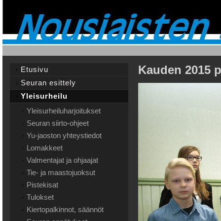
Kauden 2015 pa
Etusivu
Seuran esittely
Yleisurheilu
Yleisurheiluharjoitukset
Seuran siirto-ohjeet
Yu-jaoston yhteystiedot
Lomakkeet
Valmentajat ja ohjaajat
Tie- ja maastojuoksut
Pistekisat
Tulokset
Kiertopalkinnot, säännöt