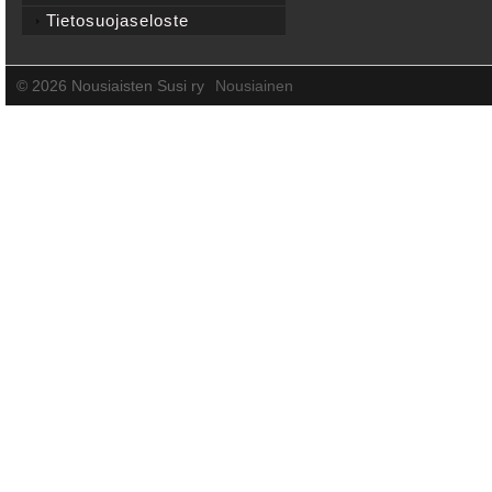
Tietosuojaseloste
©
2026 Nousiaisten Susi ry
Nousiainen