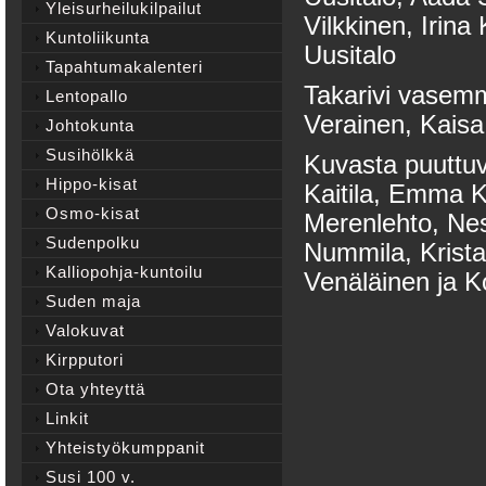
Yleisurheilukilpailut
Vilkkinen, Irina
Kuntoliikunta
Uusitalo
Tapahtumakalenteri
Takarivi vasemm
Lentopallo
Verainen, Kaisa
Johtokunta
Susihölkkä
Kuvasta puuttuv
Hippo-kisat
Kaitila, Emma Ka
Osmo-kisat
Merenlehto, Nes
Sudenpolku
Nummila, Krist
Kalliopohja-kuntoilu
Venäläinen ja K
Suden maja
Valokuvat
Kirpputori
Ota yhteyttä
Linkit
Yhteistyökumppanit
Susi 100 v.