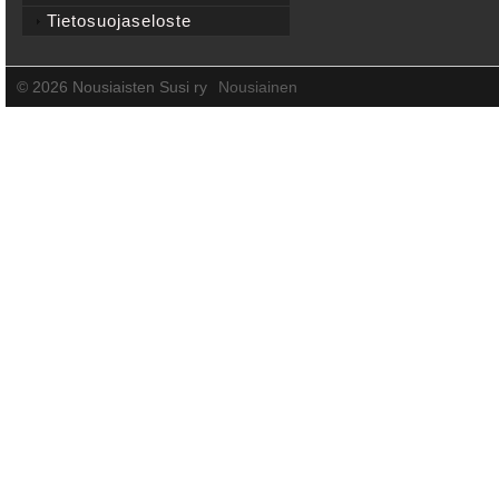
Tietosuojaseloste
©
2026 Nousiaisten Susi ry
Nousiainen