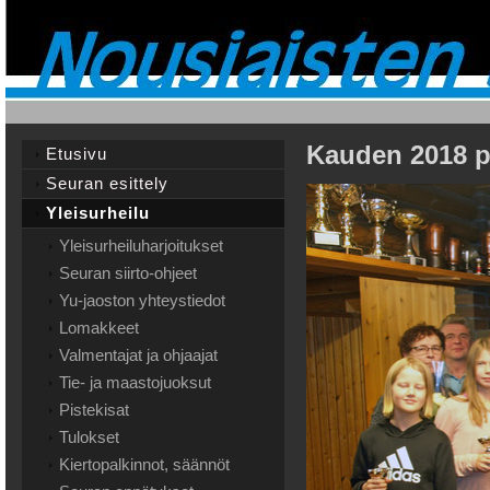
Kauden 2018 pa
Etusivu
Seuran esittely
Yleisurheilu
Yleisurheiluharjoitukset
Seuran siirto-ohjeet
Yu-jaoston yhteystiedot
Lomakkeet
Valmentajat ja ohjaajat
Tie- ja maastojuoksut
Pistekisat
Tulokset
Kiertopalkinnot, säännöt