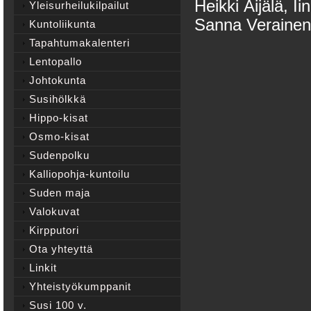
Heikki Äijälä, I
Yleisurheilukilpailut
Sanna Verainen
Kuntoliikunta
Tapahtumakalenteri
Lentopallo
Johtokunta
Susihölkkä
Hippo-kisat
Osmo-kisat
Sudenpolku
Kalliopohja-kuntoilu
Suden maja
Valokuvat
Kirpputori
Ota yhteyttä
Linkit
Yhteistyökumppanit
Susi 100 v.