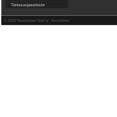
Tietosuojaseloste
©
2026 Nousiaisten Susi ry
Nousiainen