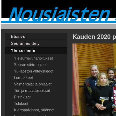
Kauden 2020 pa
Etusivu
Seuran esittely
Yleisurheilu
Yleisurheiluharjoitukset
Seuran siirto-ohjeet
Yu-jaoston yhteystiedot
Lomakkeet
Valmentajat ja ohjaajat
Tie- ja maastojuoksut
Pistekisat
Tulokset
Kiertopalkinnot, säännöt