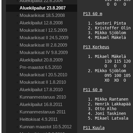
Aluekilpailut 22.6.2004
          O  O   O   
Aluekilpailut 23.8.2007
P13 60 m
Moukarikisat 18.5.2008
Aluekilpailut 12.8.2008
  1. Santeri Pinta   
  2. Kristoffer Olin 
Moukarikisat I 12.5.2009
  3. Mikko Sjöblom   
Moukarikisat II 24.5.2009
  4. Mikael Mäkelä   
Moukarikisat III 2.8.2009
P13 Korkeus
Moukarikisat IV 9.8.2009
  1. Mikael Mäkelä   
Aluekilpailut 20.8.2009
         110 115 120 
         O   O   O   
Pm-maastot 6.5.2010
  2. Mikko Sjöblom   
Moukarikisat I 20.5.2010
         095 100 105 
         XO  XO  O   
Moukarikisat II 1.8.2010
Aluekilpailut 17.8.2010
P11 60 m
Kunnanmestaruus 2010
  1. Mikko Rantanen  
  2. Henrik Lakkapää 
Aluekilpailut 16.8.2011
  3. Otto Alho       
Kunnanmestaruus 2011
  4. Joni Taskinen   
  5. Mikael Latvala  
Heittokisat 4.9.2011
Kunnan maastot 10.5.2012
P11 Kuula