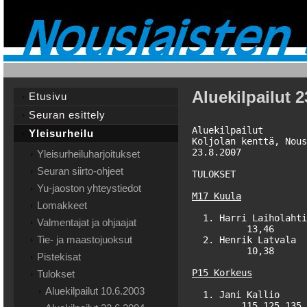
Aluekilpailut 2
Etusivu
Seuran esittely
Aluekilpailut

Yleisurheilu
Koljolan kenttä, Nous
23.8.2007

Yleisurheiluharjoitukset
Seuran siirto-ohjeet
Yu-jaoston yhteystiedot
M17 Kuula
Lomakkeet
  1. Harri Laiholahti
Valmentajat ja ohjaajat
          13,46      
Tie- ja maastojuoksut
  2. Henrik Latvala  
          10,38      
Pistekisat
P15 Korkeus
Tulokset
Aluekilpailut 10.6.2003
  1. Jani Kallio     
         115 125 135 