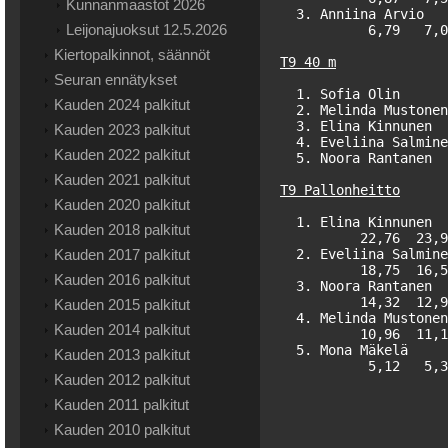
Kunnanmaastot 2026
  3. Anniina Arvio   
Leijonajuoksut 12.5.2026
           6,79   7,0
Kiertopalkinnot, säännöt
T9 40 m
Seuran ennätykset
  1. Sofia Olin      
Kauden 2024 palkitut
  2. Melinda Mustonen
  3. Elina Kinnunen  
Kauden 2023 palkitut
  4. Eveliina Salmine
Kauden 2022 palkitut
  5. Noora Rantanen  
Kauden 2021 palkitut
T9 Pallonheitto
Kauden 2020 palkitut
  1. Elina Kinnunen  
Kauden 2018 palkitut
          22,76  23,9
Kauden 2017 palkitut
  2. Eveliina Salmine
          18,75  16,5
Kauden 2016 palkitut
  3. Noora Rantanen  
          14,32  12,9
Kauden 2015 palkitut
  4. Melinda Mustonen
Kauden 2014 palkitut
          10,96  11,1
  5. Mona Mäkelä     
Kauden 2013 palkitut
           5,12   5,3
Kauden 2012 palkitut
Kauden 2011 palkitut
Kauden 2010 palkitut