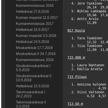
  4. Jere Taskinen   
Kunnanmestaruus 2016
          26,14  29,0
  5. Niklas Lakkapää 
Heittokisat 27.8.2016
          19,66  17,6
Kunnan maastot 11.5.2017
  6. Antti Arvio     
          11,89      
Kunnanmestaruus 2017
Heittokisat 16.9.2017
Kunnan maastot 3.5.2018
  1. Tara Tuominen   
Heittokisat 24.5.2018
          12,32  12,4
  2. Tiia Tuominen   
Moukarikisat 17.7.2018
          11,09  11,8
Moukarikisat II 24.7.2018
T15 800 m
Kunnanmestaruus 2018
  1. Laura Rantanen  
Sisulisämoukarikisat I
  2. Emilia Arvela   
5.9.2018
Sisulisämoukarikisat II
T15 Pituus
13.9.2018
  1. Anniina Sulonen 
Heittokisat 15.9.2018
             -  4,59 
Talvimoukarikisat I
  2. Viivi Valtonen  
24.2.2019
          4,52  4,57 
Talvimoukarikisat II
T13 60 m
3.3.2019