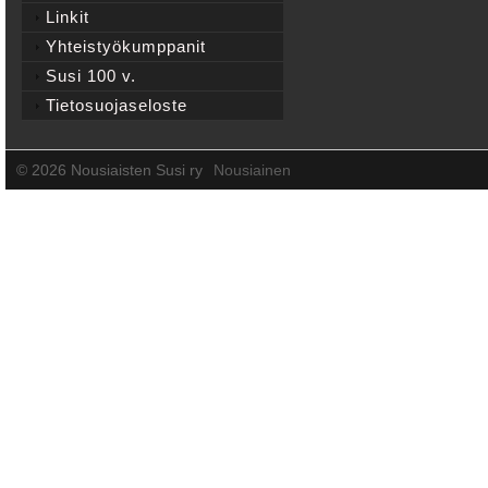
Linkit
Yhteistyökumppanit
Susi 100 v.
Tietosuojaseloste
©
2026 Nousiaisten Susi ry
Nousiainen