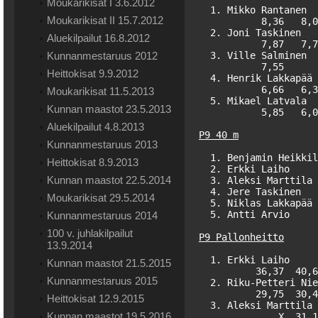
Moukarikisat I 3.6.2012
  1. Mikko Rantanen  
Moukarikisat II 15.7.2012
           8,36   8,0
  2. Joni Taskinen   
Aluekilpailut 16.8.2012
           7,87   7,7
Kunnanmestaruus 2012
  3. Ville Salminen  
           7,55      
Heittokisat 9.9.2012
  4. Henrik Lakkapää 
           6,66   6,3
Moukarikisat 11.5.2013
  5. Mikael Latvala  
Kunnan maastot 23.5.2013
           5,85   6,0
Aluekilpailut 4.8.2013
P9 40 m
Kunnanmestaruus 2013
  1. Benjamin Heikkil
Heittokisat 8.9.2013
  2. Erkki Laiho     
Kunnan maastot 22.5.2014
  3. Aleksi Marttila 
  4. Jere Taskinen   
Moukarikisat 29.5.2014
  5. Niklas Lakkapää 
  5. Antti Arvio     
Kunnanmestaruus 2014
100 v. juhlakilpailut
P9 Pallonheitto
13.9.2014
  1. Erkki Laiho     
Kunnan maastot 21.5.2015
          36,37  40,6
Kunnanmestaruus 2015
  2. Riku-Petteri Nie
          29,75  30,4
Heittokisat 12.9.2015
  3. Aleksi Marttila 
Kunnan maastot 19.5.2016
              X  31,1