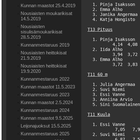
  1. Pinja Isaksson  
Kunnan maastot 25.4.2019
  2. Emma Alho       
Nousiaisten moukarikisat
  3. Janika Angermaa 
14.5.2019
  4. Katja Hongisto  
Nousiaisten
T13 Pituus
sisulisämoukarikisat
28.5.2019
  1. Pinja Isaksson  
          4,14  4,08 
Kunnanmestaruus 2019
  2. Iida Alho       
Nousiaisten heittokisat
          3,94  3,72 
21.9.2019
  3. Emma Alho       
          3,72  3,83 
Nousiaisten heittokisat
19.9.2020
T11 60 m
Kunnanmestaruus 2022
  1. Julia Angermaa  
Kunnan maastot 11.5.2023
  2. Suvi Niemi      
Kunnanmestaruus 2023
  3. Essi Vanne      
  3. Anniina Arvio   
Kunnan maastot 2.5.2024
  5. Sini Suomalainen
Kunnanmestaruus 2024
T11 Kuula
Kunnan maastot 9.5.2025
  1. Essi Vanne      
Leijonajuoksut 15.5.2025
           7,05   7,9
Kunnanmestaruus 2025
  2. Suvi Niemi      
           6,87   7,5