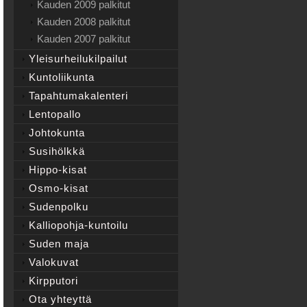
Kauden 2009 palkitut
Kauden 2008 palkitut
Kauden 2007 palkitut
Yleisurheilukilpailut
Kuntoliikunta
Tapahtumakalenteri
Lentopallo
Johtokunta
Susihölkkä
Hippo-kisat
Osmo-kisat
Sudenpolku
Kalliopohja-kuntoilu
Suden maja
Valokuvat
Kirpputori
Ota yhteyttä