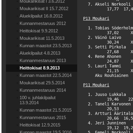
Moukarikisat I 3.6.2012
  7. Akseli Norkooli 
Moukarikisat II 15.7.2012
          17,77  17,4
Aluekilpailut 16.8.2012
P13 Moukari
Kunnanmestaruus 2012
  1. Tobias Söderholm
Heittokisat 9.9.2012
          37,02     X
  2. Väinö Laivo     
Moukarikisat 11.5.2013
          30,24     X
Kunnan maastot 23.5.2013
  3. Setti Pirkola   
          27,68     X
Aluekilpailut 4.8.2013
  4. Rene Ahonen     
Kunnanmestaruus 2013
          24,87     X
  5. Lauri Tammi     
Heittokisat 8.9.2013
          21,15     X
Kunnan maastot 22.5.2014
     Aku Rouhiainen  
Moukarikisat 29.5.2014
P11 Moukari
Kunnanmestaruus 2014
  1. Juuso Lukkala   
100 v. juhlakilpailut
          19,46    22
13.9.2014
  2. Taneli Karvonen 
          20,53      
Kunnan maastot 21.5.2015
  3. Artturi Ääritalo
Kunnanmestaruus 2015
          20,66  16,5
  4. Jeri Junninen   
Heittokisat 12.9.2015
          19,12  19,2
Kunnan maastot 19.5.2016
  5. Eemeli Norkooli 