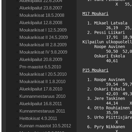
Aluekilpailut 22.6.2004
              X   55,
Aluekilpailut 23.8.2007
M17 Moukari
Moukarikisat 18.5.2008
Aluekilpailut 12.8.2008
  1. Mikael Latvala  
          26,19   25,
Moukarikisat I 12.5.2009
  2. Pessi Liikari   
Moukarikisat II 24.5.2009
          17,91  18,9
Kilpailun ulkopuolell
Moukarikisat III 2.8.2009
     Roope Auvinen   
          50,50  52,0
Moukarikisat IV 9.8.2009
     Oskari Eskola   
Aluekilpailut 20.8.2009
          40,61      
Pm-maastot 6.5.2010
P15 Moukari
Moukarikisat I 20.5.2010
  1. Roope Auvinen   
Moukarikisat II 1.8.2010
          59,54  59,7
Aluekilpailut 17.8.2010
  2. Oskari Eskola   
          42,03  49,3
Kunnanmestaruus 2010
  3. Jere Taskinen   
          44,14     X
Aluekilpailut 16.8.2011
  4. Otto Rouhiainen 
Kunnanmestaruus 2011
          35,59     X
  5. Urho Piittisjärv
Heittokisat 4.9.2011
              X      
Kunnan maastot 10.5.2012
  6. Pyry Nikkanen   
              X      