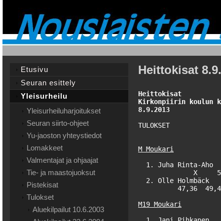
Heittokisat 8.9
Etusivu
Seuran esittely
Heittokisat

Yleisurheilu
Kirkonpiirin koulun k
8.9.2013
Yleisurheiluharjoitukset
Seuran siirto-ohjeet
TULOKSET

Yu-jaoston yhteystiedot
Lomakkeet
Valmentajat ja ohjaajat
  1. Juha Rinta-Aho  
Tie- ja maastojuoksut
              X     5
  2. Olle Holmbäck   
Pistekisat
          47,36  49,4
Tulokset
Aluekilpailut 10.6.2003
  1. Jani Pihkanen   