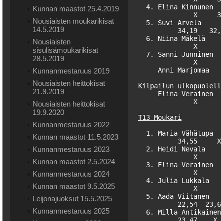
  4. Elina Kinnunen  
Kunnan maastot 25.4.2019
              X     3
Nousiaisten moukarikisat
  5. Suvi Arvela     
14.5.2019
          34,19   32,
  6. Niina Mäkelä    
Nousiaisten
              X      
sisulisämoukarikisat
  7. Sanni Junninen  
28.5.2019
              X      
     Anni Marjomaa   
Kunnanmestaruus 2019
Nousiaisten heittokisat
Kilpailun ulkopuolell
21.9.2019
     Elina Verainen  
              X      
Nousiaisten heittokisat
19.9.2020
T13 Moukari
Kunnanmestaruus 2022
  1. Maria Vähätupa  
Kunnan maastot 11.5.2023
          34,55     X
Kunnanmestaruus 2023
  2. Heidi Nevala    
              X      
Kunnan maastot 2.5.2024
  3. Elina Verainen  
              X      
Kunnanmestaruus 2024
  4. Julia Lukkala   
Kunnan maastot 9.5.2025
              X      
  5. Aada Viitanen   
Leijonajuoksut 15.5.2025
          22,54  23,6
Kunnanmestaruus 2025
  6. Milla Antikainen
          23,47    X 