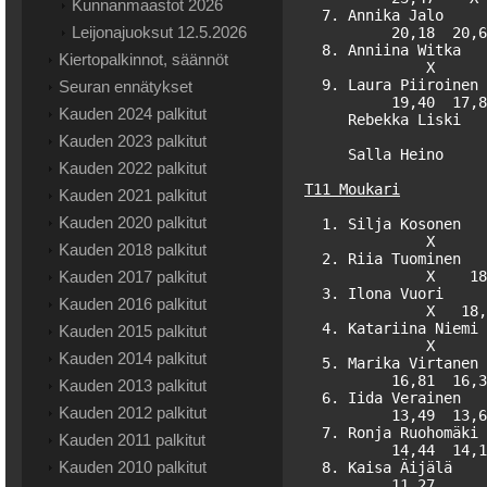
Kunnanmaastot 2026
  7. Annika Jalo     
Leijonajuoksut 12.5.2026
          20,18  20,6
  8. Anniina Witka   
Kiertopalkinnot, säännöt
              X      
  9. Laura Piiroinen 
Seuran ennätykset
          19,40  17,8
Kauden 2024 palkitut
     Rebekka Liski   
Kauden 2023 palkitut
     Salla Heino     
Kauden 2022 palkitut
T11 Moukari
Kauden 2021 palkitut
Kauden 2020 palkitut
  1. Silja Kosonen   
              X      
Kauden 2018 palkitut
  2. Riia Tuominen   
Kauden 2017 palkitut
              X    18
  3. Ilona Vuori     
Kauden 2016 palkitut
              X   18,
  4. Katariina Niemi 
Kauden 2015 palkitut
              X      
Kauden 2014 palkitut
  5. Marika Virtanen 
          16,81  16,3
Kauden 2013 palkitut
  6. Iida Verainen   
Kauden 2012 palkitut
          13,49  13,6
  7. Ronja Ruohomäki 
Kauden 2011 palkitut
          14,44  14,1
Kauden 2010 palkitut
  8. Kaisa Äijälä    
          11,27      