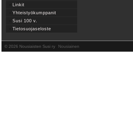
Linkit
Yhteistyökumppanit
Susi 100 v.
Tietosuojaseloste
©
2026 Nousiaisten Susi ry
Nousiainen