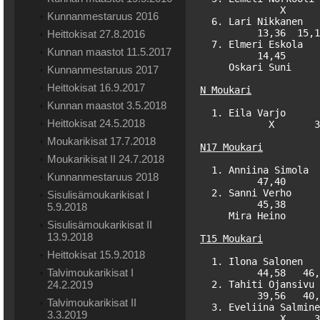
              X      
Kunnanmestaruus 2016
  6. Lari Nikkanen   
          13,36  15,1
Heittokisat 27.8.2016
  7. Elmeri Eskola   
Kunnan maastot 11.5.2017
          14,45      
     Oskari Suni     
Kunnanmestaruus 2017
Heittokisat 16.9.2017
N Moukari
Kunnan maastot 3.5.2018
  1. Eila Varjo      
Heittokisat 24.5.2018
            X       3
Moukarikisat 17.7.2018
N17 Moukari
Moukarikisat II 24.7.2018
  1. Anniina Simola  
Kunnanmestaruus 2018
          47,40      
  2. Sanni Verho     
Sisulisämoukarikisat I
          45,38      
5.9.2018
     Mira Heino      
Sisulisämoukarikisat II
13.9.2018
T15 Moukari
Heittokisat 15.9.2018
  1. Ilona Salonen   
Talvimoukarikisat I
          44,58   46,
24.2.2019
  2. Tahiti Ojansivu 
          39,56   40,
Talvimoukarikisat II
  3. Eveliina Salmine
3.3.2019
              X     3