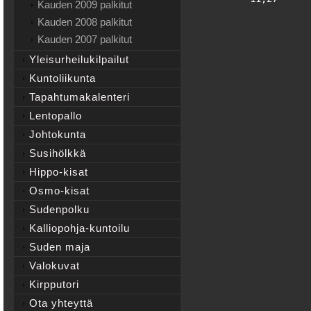
Kauden 2009 palkitut
Kauden 2008 palkitut
Kauden 2007 palkitut
Yleisurheilukilpailut
Kuntoliikunta
Tapahtumakalenteri
Lentopallo
Johtokunta
Susihölkkä
Hippo-kisat
Osmo-kisat
Sudenpolku
Kalliopohja-kuntoilu
Suden maja
Valokuvat
Kirpputori
Ota yhteyttä