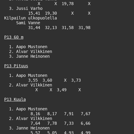
              X      X  19,78      X

  3. Jussi Varho                                       
          15,41  19,30      X      X

Kilpailun ulkopuolella

     Sami Vanne                                        
          31,44  32,13  31,58  31,98

P13 60 m
  1. Aapo Mustonen                                     
  2. Alvar Vilkkinen                                   
  3. Janne Heinonen                                    
P13 Pituus
  1. Aapo Mustonen                                     
          3,55  3,60     X  3,73

  2. Alvar Vilkkinen                                   
             X     X  3,49     X

P13 Kuula
  1. Aapo Mustonen                                     
           8,16   8,17   7,91   7,67

  2. Alvar Vilkkinen                                   
           7,64   7,78   7,33   6,66

  3. Janne Heinonen                                    
           5,57   5,05   4,93   4,99
