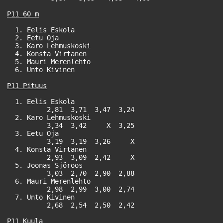
P11 60 m
  1. Eelis Eskola                                      
  2. Eetu Oja                                          
  3. Karo Lehmuskoski                                  
  4. Konsta Virtanen                                   
  5. Mauri Merenlehto                                  
  6. Unto Kivinen                                      
  1. Eelis Eskola                                      
          2,81  3,71  3,47  3,24

  2. Karo Lehmuskoski                                  
          3,34  3,42     X  3,25

  3. Eetu Oja                                          
          3,19  3,19  3,26     X

  4. Konsta Virtanen                                   
          2,93  3,09  2,42     X

  5. Joonas Sjöroos                                    
          3,03  2,70  2,90  2,88

  6. Mauri Merenlehto                                  
          2,98  2,99  3,00  2,74

  7. Unto Kivinen                                      
          2,68  2,54  2,50  2,42
