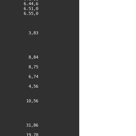
         6.44,6

         6.51,0

         6.55,0

           3,83

           8,84

           8,75

           6,74

           4,56

          10,56

          31,86

          19,78
