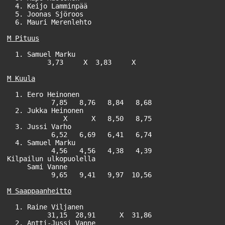
  4. Keijo Lamminpää                                   
  5. Joonas Sjöroos                                    
  6. Mauri Merenlehto                                  
M Pituus
  1. Samuel Marku                                      
          3,73     X  3,83     X

M Kuula
  1. Eero Heinonen                                     
           7,85   8,76   8,84   8,68

  2. Jukka Heinonen                                    
              X      X   8,50   8,75

  3. Jussi Varho                                       
           6,52   6,69   6,41   6,74

  4. Samuel Marku                                      
           4,56   4,56   4,38   4,39

Kilpailun ulkopuolella

     Sami Vanne                                        
           9,65   9,41   9,97  10,56

M Saappaanheitto
  1. Raine Viljanen                                    
          31,15  28,91      X  31,86

  2. Antti-Jussi Vanne                                 