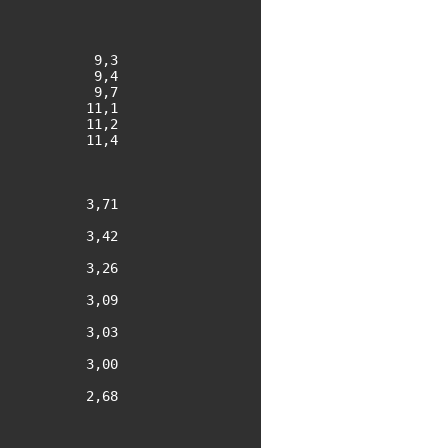
           9,3

           9,4

           9,7

          11,1

          11,2

          11,4

          3,71

          3,42

          3,26

          3,09

          3,03

          3,00

          2,68
