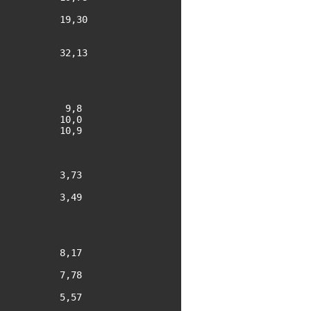
          19,30

          32,13

           9,8

          10,0

          10,9

          3,73

          3,49

          8,17

          7,78

          5,57
