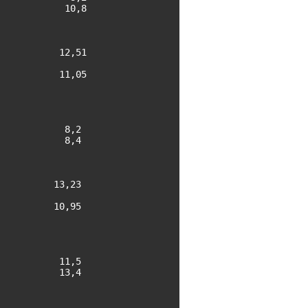
           10,8

          12,51

          11,05

           8,2

           8,4

         13,23

         10,95

          11,5

          13,4
