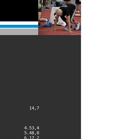
           14,7

         4.53,4

         5.48,0

         6.17,2
