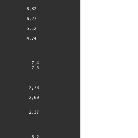
          6,32

          6,27

          5,12

          4,74

            7,4

            7,5

           2,78

           2,60

           2,37

            8,2
