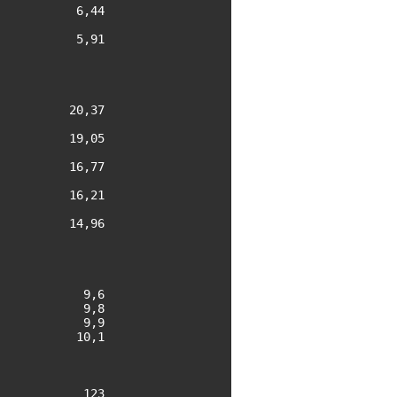
          6,44

          5,91

         20,37

         19,05

         16,77

         16,21

         14,96

           9,6

           9,8

           9,9

          10,1

           123
