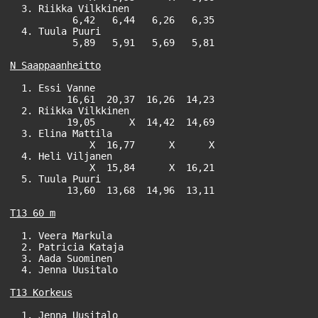
  3. Riikka Vilkkinen                                  
           6,42   6,44   6,26   6,35

  4. Tuula Puuri                                       
           5,89   5,91   5,69   5,81

N Saappaanheitto
  1. Essi Vanne                                        
          16,61  20,37  16,26  14,23

  2. Riikka Vilkkinen                                  
          19,05      X  14,42  14,69

  3. Elina Mattila                                     
              X  16,77      X      X

  4. Heli Viljanen                                     
              X  15,84      X  16,21

  5. Tuula Puuri                                       
          13,60  13,68  14,96  13,11

T13 60 m
  1. Veera Markula                                     
  2. Patricia Kataja                                   
  3. Aada Suominen                                     
  4. Jenna Uusitalo                                    
  1. Jenna Uusitalo                                    