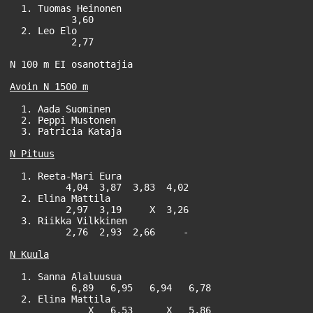
  1. Tuomas Heinonen                                   
           3,60

  2. Leo Elo                                           
           2,77

N 100 m EI osanottajia

  1. Aada Suominen                                     
  2. Peppi Mustonen                                    
  3. Patricia Kataja                                   
  1. Reeta-Mari Eura                                   
          4,04  3,87  3,83  4,02

  2. Elina Mattila                                     
          2,97  3,19     X  3,26

  3. Riikka Vilkkinen                                  
          2,76  2,93  2,66     -

  1. Sanna Alaluusua                                   
           6,89   6,95   6,94   6,78

  2. Elina Mattila                                     
              X   6,53      X   5,86
