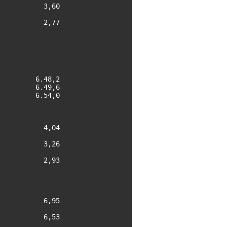
          3,60

          2,77

        6.48,2

        6.49,6

        6.54,0

          4,04

          3,26

          2,93

          6,95

          6,53
