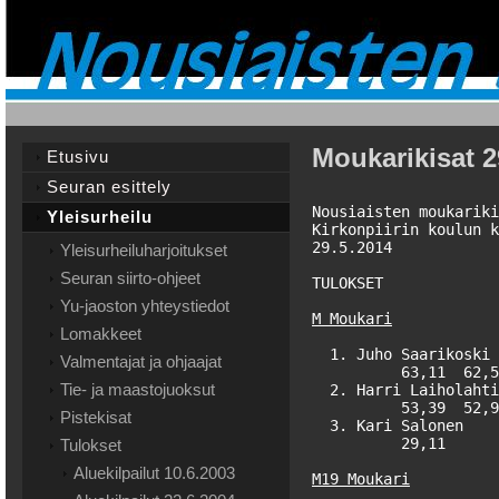
Moukarikisat 2
Etusivu
Seuran esittely
Nousiaisten moukariki
Yleisurheilu
Kirkonpiirin koulun k
29.5.2014

Yleisurheiluharjoitukset
Seuran siirto-ohjeet
TULOKSET

Yu-jaoston yhteystiedot
M Moukari
Lomakkeet
  1. Juho Saarikoski 
Valmentajat ja ohjaajat
          63,11  62,5
Tie- ja maastojuoksut
  2. Harri Laiholahti
          53,39  52,9
Pistekisat
  3. Kari Salonen    
          29,11      
Tulokset
Aluekilpailut 10.6.2003
M19 Moukari