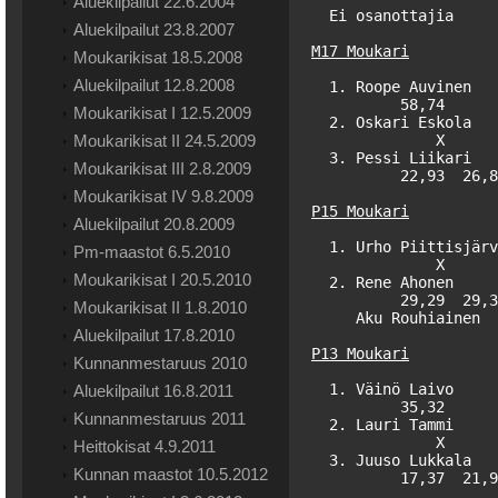
Aluekilpailut 22.6.2004
  Ei osanottajia

Aluekilpailut 23.8.2007
M17 Moukari
Moukarikisat 18.5.2008
Aluekilpailut 12.8.2008
  1. Roope Auvinen   
          58,74      
Moukarikisat I 12.5.2009
  2. Oskari Eskola   
Moukarikisat II 24.5.2009
              X      
  3. Pessi Liikari   
Moukarikisat III 2.8.2009
          22,93  26,8
Moukarikisat IV 9.8.2009
P15 Moukari
Aluekilpailut 20.8.2009
  1. Urho Piittisjärv
Pm-maastot 6.5.2010
              X      
Moukarikisat I 20.5.2010
  2. Rene Ahonen     
          29,29  29,3
Moukarikisat II 1.8.2010
     Aku Rouhiainen  
Aluekilpailut 17.8.2010
P13 Moukari
Kunnanmestaruus 2010
  1. Väinö Laivo     
Aluekilpailut 16.8.2011
          35,32      
Kunnanmestaruus 2011
  2. Lauri Tammi     
              X      
Heittokisat 4.9.2011
  3. Juuso Lukkala   
Kunnan maastot 10.5.2012
          17,37  21,9