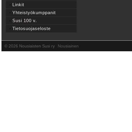
Linkit
Yhteistyökumppanit
Susi 100 v.
Tietosuojaseloste
©
2026 Nousiaisten Susi ry
Nousiainen