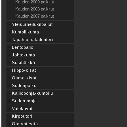
Kauden 2009 palkitut
Kauden 2008 palkitut
Kauden 2007 palkitut
Yleisurheilukilpailut
Kuntoliikunta
Tapahtumakalenteri
Lentopallo
Johtokunta
Susihölkkä
Hippo-kisat
Osmo-kisat
Sudenpolku
Kalliopohja-kuntoilu
Suden maja
Valokuvat
Kirpputori
Ota yhteyttä