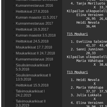
  4. Tanja Meriluoto 
Kunnanmestaruus 2016
              X  33,7
Kilpailun ulkopuolell
Heittokisat 27.8.2016
     Elina Verainen  
Kunnan maastot 11.5.2017
          26,95  26,6
     Heidi Nevala    
Kunnanmestaruus 2017
          36,44      
Heittokisat 16.9.2017
T15 Moukari
Kunnan maastot 3.5.2018
Heittokisat 24.5.2018
  1. Eveliina Salmine
          41,37  43,4
Moukarikisat 17.7.2018
  2. Sanni Junninen  
Moukarikisat II 24.7.2018
          28,33      
Kilpailun ulkopuolell
Kunnanmestaruus 2018
     Maria Vähätupa  
              X  38,6
Sisulisämoukarikisat I
5.9.2018
T13 Moukari
Sisulisämoukarikisat II
13.9.2018
  1. Heidi Nevala    
              X      
Heittokisat 15.9.2018
  2. Maria Vähätupa  
Talvimoukarikisat I
          37,37  37,5
24.2.2019
  3. Julia Lukkala   
              X      
Talvimoukarikisat II
  4. Elina Verainen  
3.3.2019
          26,94  27,5