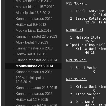
Moukarikisat I 3.6.2012
P11 Moukari
Moukarikisat II 15.7.2012
  1. Taneli Karvonen 
Aluekilpailut 16.8.2012
              X  21,6
Kunnanmestaruus 2012
  2. Samuel Kotilehto
          12,79  12,6
Heittokisat 9.9.2012
N Moukari
Moukarikisat 11.5.2013
Kunnan maastot 23.5.2013
  1. Matilda Ilola   
          35,52      
Aluekilpailut 4.8.2013
Kilpailun ulkopuolell
Kunnanmestaruus 2013
     Krista Uusi-Kinn
          40,18      
Heittokisat 8.9.2013
Kunnan maastot 22.5.2014
N19 Moukari
Moukarikisat 29.5.2014
  1. Sanni Verho     
              X      
Kunnanmestaruus 2014
100 v. juhlakilpailut
N17 Moukari
13.9.2014
  1. Krista Uusi-Kinn
Kunnan maastot 21.5.2015
              X      
Kunnanmestaruus 2015
  2. Ilona Salonen   
              X      
Heittokisat 12.9.2015
  3. Oona Nurmi      
Kunnan maastot 19.5.2016
          44,15  35,3